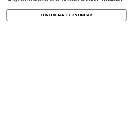
CONCORDAR E CONTINUAR
CONECTE-SE CONOSCO
E fique por dentro de tudo que acontece também nas redes
Razão Social -EDITORA VOZES
LTDA
CNPJ: 31.127.301/0003-76
Rua José Bonifácio, 99
CEP: 01003-001
São Paulo - SP
Contato: (11) 3101-8451