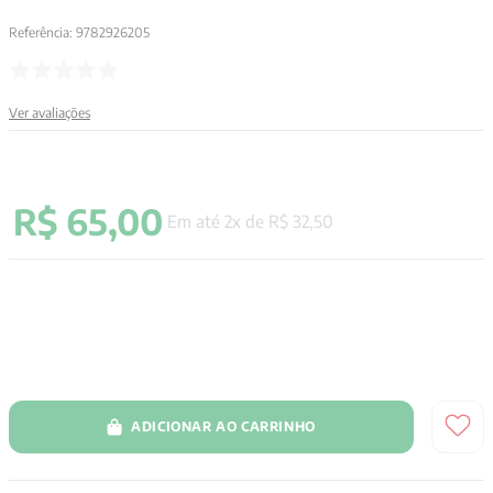
9
º
aristoteles
Referência
:
9782926205
10
º
psicologia
Ver avaliações
R$
65
,
00
Em até
2
x de
R$
32
,
50
ADICIONAR AO CARRINHO