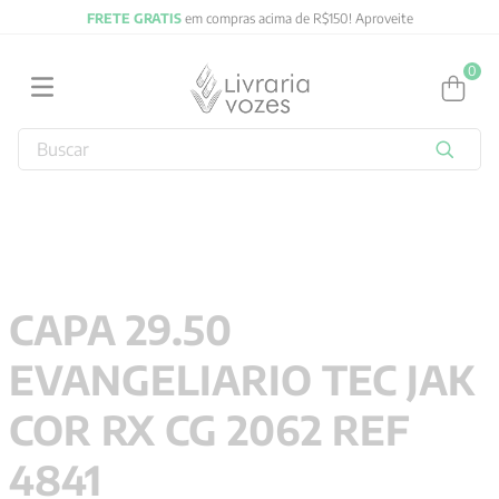
FRETE GRATIS
em compras acima de R$150! Aproveite
0
Buscar
TERMOS MAIS BUSCADOS
1
º
2027
2
º
obras completas carl gustav jung
3
º
filosofia
CAPA 29.50
4
º
jung
EVANGELIARIO TEC JAK
5
º
byung chul han
6
º
pré venda
COR RX CG 2062 REF
7
º
biblia
4841
8
º
anselm grun