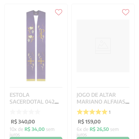
ESTOLA
JOGO DE ALTAR
SACERDOTAL 042
MARIANO ALFAIAS
COM FRANJA M RX
REF 15.20/1009 -
1
CG A004
16X16CM
R$
340
,
00
R$
159
,
00
10
x de
R$
34
,
00
sem
6
x de
R$
26
,
50
sem
juros
juros