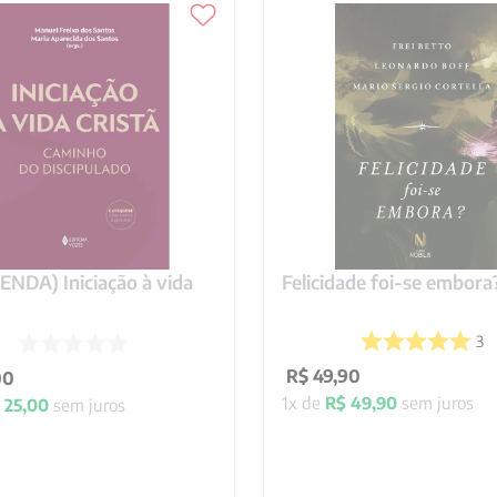
NDA) Iniciação à vida
Felicidade foi-se embora
3
R$
49
,
90
00
1
x de
R$
49
,
90
sem juros
25
,
00
sem juros