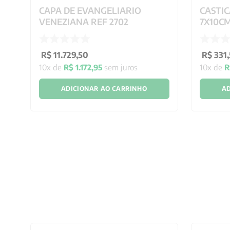
CAPA DE EVANGELIARIO
CASTIC
VENEZIANA REF 2702
7X10C
R$
11
.
729
,
50
R$
331
,
10
x de
R$
1
.
172
,
95
sem juros
10
x de
R
ADICIONAR AO CARRINHO
AD