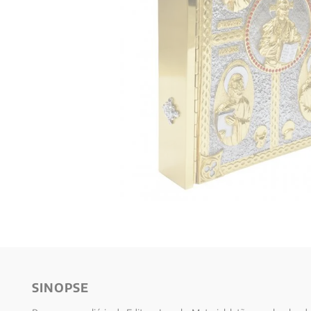
10
º
anselm grun
SINOPSE