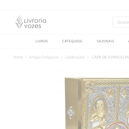
Buscar
TERMOS MAIS BUSC
LIVROS
CATEQUESE
SAZONAIS
1
º
2027
2
º
obras completas carl
Artigos Religiosos
Celebrações
CAPA DE EVANGELIA
3
º
filosofia
4
º
jung
5
º
pré venda
6
º
byung chul han
7
º
biblia
8
º
verena kast
9
º
santo agostinho