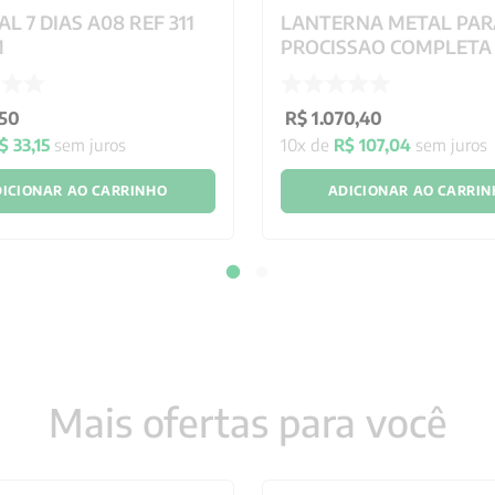
AL 7 DIAS A08 REF 311
LANTERNA METAL PAR
M
PROCISSAO COMPLETA
34.905 39 CM
50
R$
1
.
070
,
40
$
33
,
15
sem juros
10
x de
R$
107
,
04
sem juros
ICIONAR AO CARRINHO
ADICIONAR AO CARRI
Mais ofertas para você