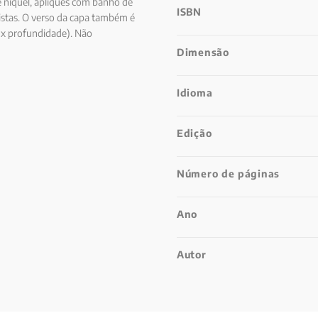
e níquel, apliques com banho de
ISBN
listas. O verso da capa também é
a x profundidade). Não
Dimensão
Idioma
Edição
Número de páginas
Ano
Autor