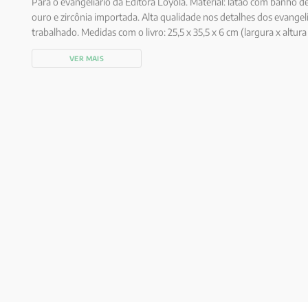
Para o evangeliário da Editora Loyola. Material: latão com banho d
ouro e zircônia importada. Alta qualidade nos detalhes dos evange
trabalhado. Medidas com o livro: 25,5 x 35,5 x 6 cm (largura x altur
acompanha o livro.
VER MAIS