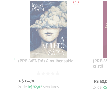
(PRÉ-VENDA) A mulher sábia
(PRÉ-VE
cristã
R$
64
,
90
R$
50
,
2
x de
R$
32
,
45
sem juros
2
x de
R$