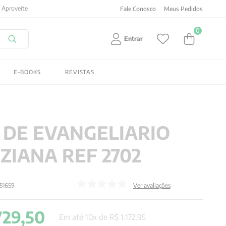
Fale Conosco
Meus Pedidos
0
Entrar
E-BOOKS
REVISTAS
 DE EVANGELIARIO
ZIANA REF 2702
51659
Ver avaliações
729
,
50
Em até
10
x de
R$
1
.
172
,
95