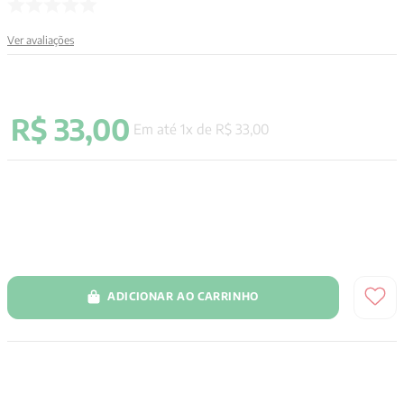
9
º
santo agostinho
Ver avaliações
10
º
anselm grun
R$
33
,
00
Em até
1
x de
R$
33
,
00
ADICIONAR AO CARRINHO