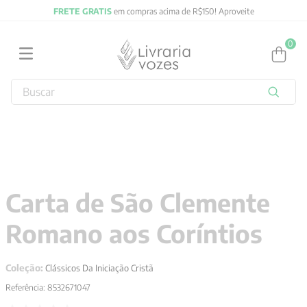
FRETE GRATIS
em compras acima de R$150! Aproveite
0
Buscar
TERMOS MAIS BUSCADOS
1
º
2027
2
º
obras completas carl gustav jung
3
º
filosofia
Carta de São Clemente
4
º
jung
Romano aos Coríntios
5
º
pré venda
6
º
byung chul han
Coleção:
Clássicos Da Iniciação Cristã
7
º
biblia
Referência
:
8532671047
8
º
verena kast