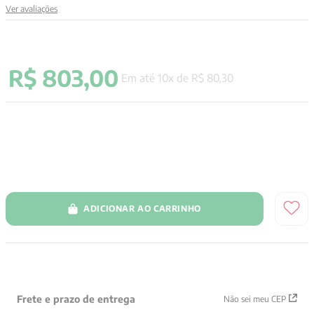
Ver avaliações
9
º
santo agostinho
10
º
anselm grun
R$
803
,
00
Em até
10
x de
R$
80
,
30
ADICIONAR AO CARRINHO
Frete e prazo de entrega
Não sei meu CEP