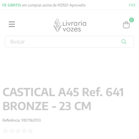
FRETE GRATIS
em compras acima de R$150! Aproveite
0
Buscar
TERMOS MAIS BUSCADOS
1
º
2027
2
º
obras completas carl gustav jung
3
º
filosofia
CASTICAL A45 Ref. 641
4
º
jung
BRONZE - 23 CM
5
º
pré venda
6
º
byung chul han
Referência
:
9107163703
7
º
biblia
8
º
verena kast