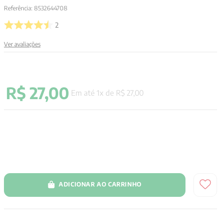
Referência
:
8532644708
9
º
psicologia
2
10
º
verena kast
Ver avaliações
R$
27
,
00
Em até
1
x de
R$
27
,
00
ADICIONAR AO CARRINHO