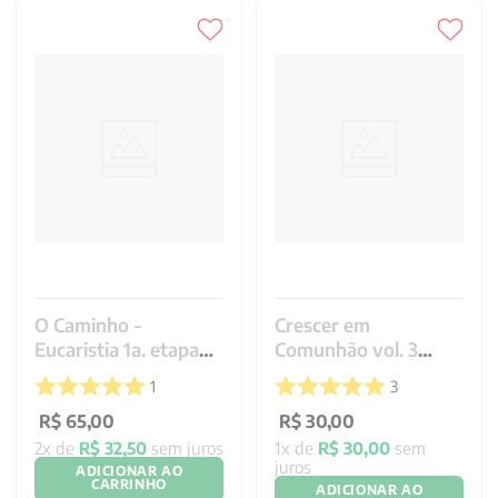
O Caminho -
Crescer em
Eucaristia 1a. etapa
Comunhão vol. 3
catequista
Catequizando
1
3
R$
65
,
00
R$
30
,
00
2
x de
R$
32
,
50
sem juros
1
x de
R$
30
,
00
sem
juros
ADICIONAR AO
CARRINHO
ADICIONAR AO