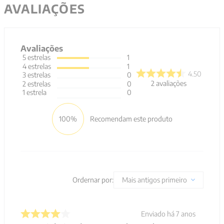
AVALIAÇÕES
Avaliações
5
estrelas
1
4
estrelas
1
4.50
3
estrelas
0
2
avaliações
2
estrelas
0
1
estrela
0
100%
Recomendam este produto
Ordernar por:
Mais antigos primeiro
Enviado há
7 anos