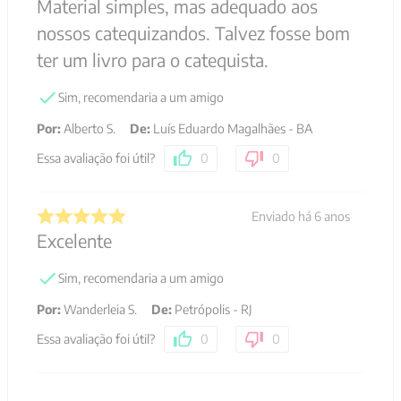
Material simples, mas adequado aos
nossos catequizandos. Talvez fosse bom
ter um livro para o catequista.
Sim, recomendaria a um amigo
Por
:
Alberto S.
De
:
Luís Eduardo Magalhães - BA
Essa avaliação foi útil?
0
0
Enviado há
6 anos
Excelente
Sim, recomendaria a um amigo
Por
:
Wanderleia S.
De
:
Petrópolis - RJ
Essa avaliação foi útil?
0
0