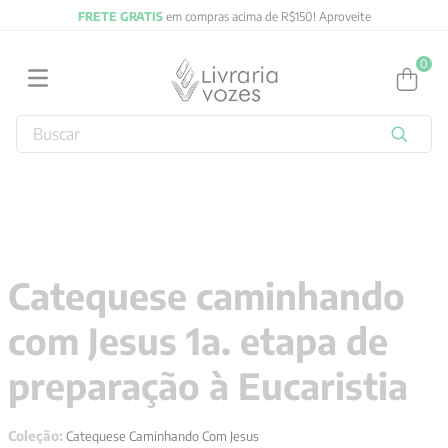
FRETE GRATIS
em compras acima de R$150! Aproveite
0
Buscar
TERMOS MAIS BUSCADOS
1
º
obras completas carl gustav jung
2
º
2027
3
º
filosofia
Catequese caminhando
4
º
jung
com Jesus 1a. etapa de
5
º
byung chul han
6
º
pré venda
preparação à Eucaristia
7
º
biblia
Coleção:
Catequese Caminhando Com Jesus
8
º
anselm grun