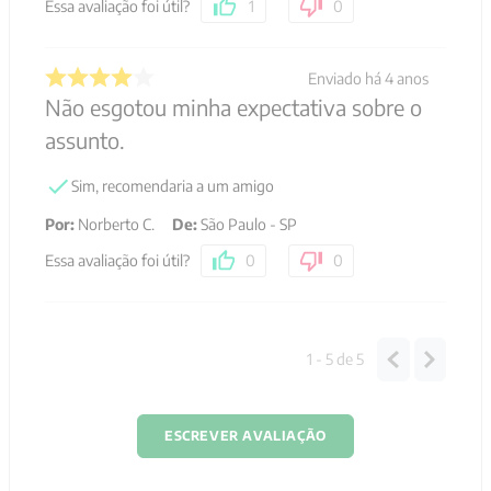
Por
:
Sergio N.
De
:
São Paulo - SP
Essa avaliação foi útil?
0
0
Enviado há
5 anos
Irmãs e irmãos, Paz e Bem! ?? Muito bom
livro! ? Nos ilumina no processo litúrgico
e mistagógico da catequese. ? Gostei
muito do tom crítico do livro, mostrando
como era a realidade da Igreja após o
catecumenato até o período pré-conciliar
do Vaticano II. Nos ajuda a entender as
dificuldades de implantarmos a I.V.C
devido a ser um novo paradigma
implantado em um contexto de uma
herança de catequese de piedade popular.