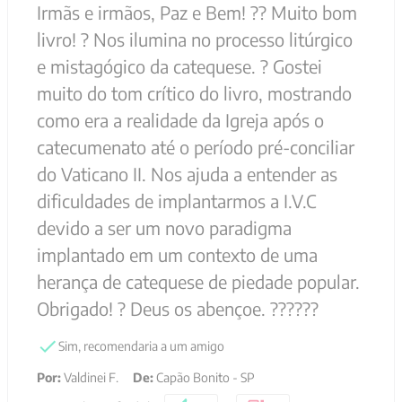
Sim, recomendaria a um amigo
Por
:
Orlando J.
De
:
São Paulo - SP
Essa avaliação foi útil?
0
0
Enviado há
5 anos
Excelente!!!
Sim, recomendaria a um amigo
Por
:
Carla B.
De
:
Bauru - SP
Essa avaliação foi útil?
0
0
Enviado há
5 anos
Conteúdo muito bom
Sim, recomendaria a um amigo