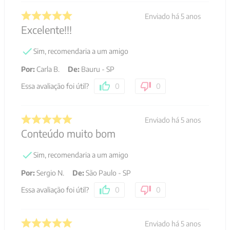
Avaliações
5
estrelas
4
4
estrelas
1
4.80
3
estrelas
0
5
avaliações
2
estrelas
0
1
estrela
0
100%
Recomendam este produto
Ordernar por:
Mais antigos primeiro
Enviado há
7 anos
Um excelente resumo da proposta da
Igreja para a preparação de adultos na
Iniciação à Vida Cristã.