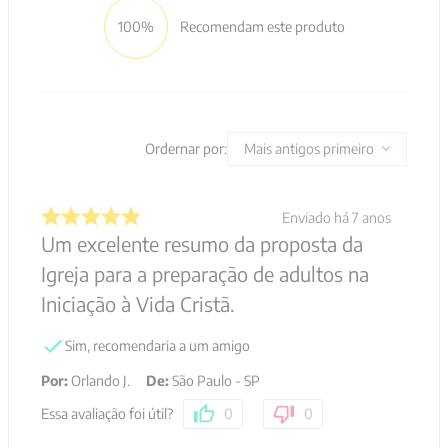
mulher sábia
Iniciação à vida cristã
R$
64
,
90
R$
50
,
00
2
x de
R$
32
,
45
sem juros
2
x de
R$
25
,
00
sem juros
AVALIAÇÕES