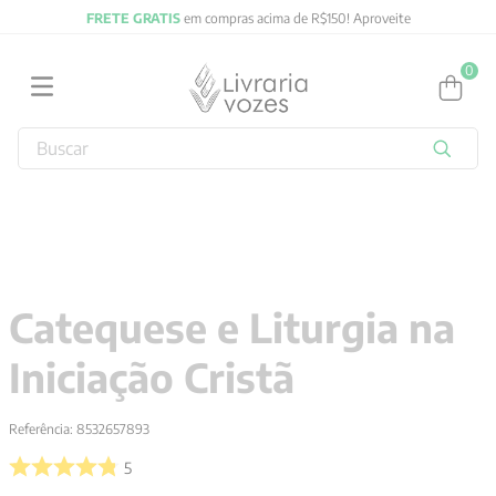
FRETE GRATIS
em compras acima de R$150! Aproveite
0
Buscar
TERMOS MAIS BUSCADOS
1
º
2027
2
º
obras completas carl gustav jung
3
º
filosofia
Catequese e Liturgia na
4
º
jung
Iniciação Cristã
5
º
byung chul han
6
º
pré venda
Referência
:
8532657893
7
º
biblia
5
8
º
anselm grun