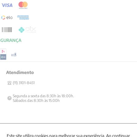
CONECTE-SE CONOSCO
E fique por dentro de tudo que acontece também nas redes
Razão Social -EDITORA VOZES
LTDA
CNPJ: 31.127.301/0003-76
Rua José Bonifácio, 99
CEP: 01003-001
São Paulo - SP
Contato: (11) 3101-8451
Institucional
Este site utiliza cookies para melhorar sua experiência. Ao continuar