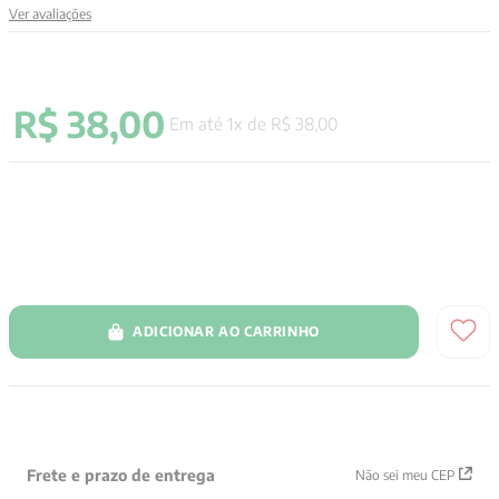
Ver avaliações
9
º
santo agostinho
10
º
verena kast
R$
38
,
00
Em até
1
x de
R$
38
,
00
ADICIONAR AO CARRINHO
Frete e prazo de entrega
Não sei meu CEP