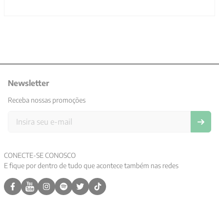
Obrigado! ? Deus os abençoe. ??????
Sim, recomendaria a um amigo
Por
:
Valdinei F.
De
:
Capão Bonito - SP
Essa avaliação foi útil?
1
0
Enviado há
4 anos
Não esgotou minha expectativa sobre o
assunto.
Sim, recomendaria a um amigo
Por
:
Norberto C.
De
:
São Paulo - SP
Essa avaliação foi útil?
0
0