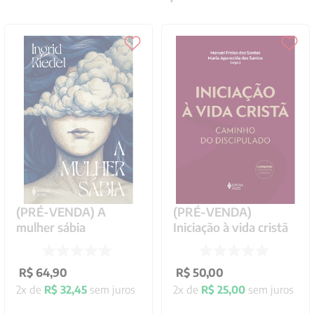
Catequese e inclusão
Palavra, querigma e
catequese
R$
25
,
00
R$
33
,
00
1
x de
R$
25
,
00
sem
1
x de
R$
33
,
00
sem
juros
juros
ADICIONAR AO
ADICIONAR AO
CARRINHO
CARRINHO