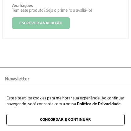
Avaliações
Tem esse produto? Seja o primeiro a avaliá-lo!
ESCREVER AVALIAÇÃO
Newsletter
Receba nossas promoções
Este site utiliza cookies para melhorar sua experiência. Ao continuar
navegando, você concorda com a nossa
Política de Privacidade
.
CONCORDAR E CONTINUAR
CONECTE-SE CONOSCO
E fique por dentro de tudo que acontece também nas redes