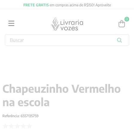
FRETE GRATIS
em compras acima de R$150! Aproveite
0
Buscar
TERMOS MAIS BUSCADOS
1
º
obras completas carl gustav jung
2
º
2027
3
º
filosofia
Chapeuzinho Vermelho
4
º
jung
na escola
5
º
byung chul han
6
º
pré venda
Referência
:
6557135759
7
º
biblia
8
º
anselm grun