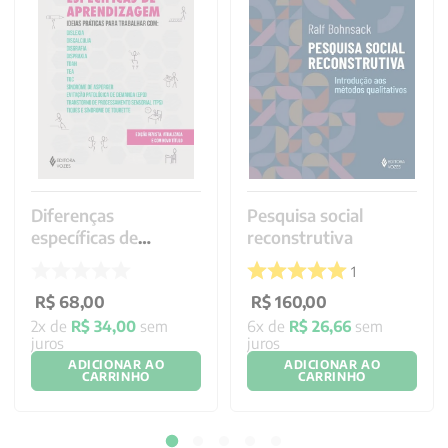
Diferenças
Pesquisa social
específicas de
reconstrutiva
aprendizagem
1
R$
68
,
00
R$
160
,
00
2
x de
R$
34
,
00
sem
6
x de
R$
26
,
66
sem
juros
juros
ADICIONAR AO
ADICIONAR AO
CARRINHO
CARRINHO