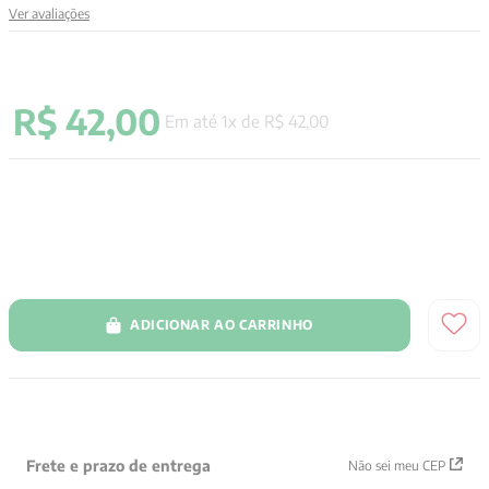
Ver avaliações
9
º
psicologia
10
º
verena kast
R$
42
,
00
Em até
1
x de
R$
42
,
00
ADICIONAR AO CARRINHO
Frete e prazo de entrega
Não sei meu CEP