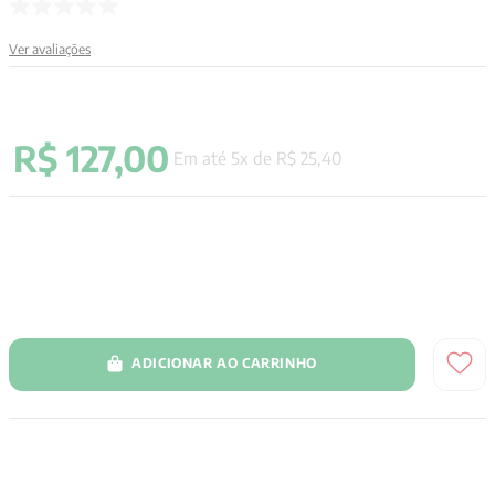
9
º
santo agostinho
Ver avaliações
10
º
anselm grun
R$
127
,
00
Em até
5
x de
R$
25
,
40
ADICIONAR AO CARRINHO