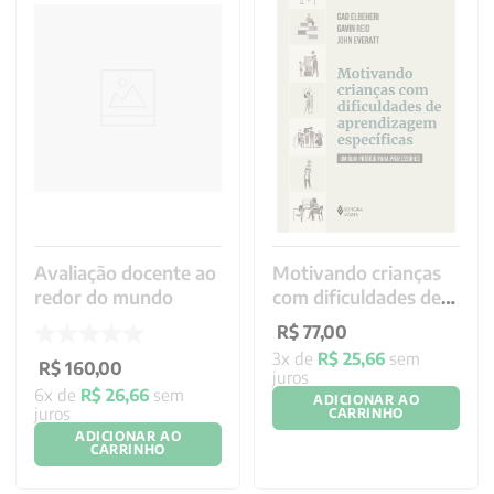
Avaliação docente ao
Motivando crianças
redor do mundo
com dificuldades de
aprendizagem
R$
77
,
00
específicas
3
x de
R$
25
,
66
sem
R$
160
,
00
juros
6
x de
R$
26
,
66
sem
ADICIONAR AO
juros
CARRINHO
ADICIONAR AO
CARRINHO