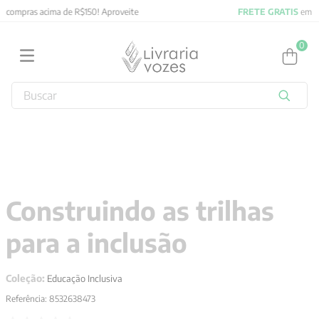
FRETE GRATIS
em compras acima de R$150! Aproveite
0
Buscar
TERMOS MAIS BUSCADOS
1
º
2027
2
º
obras completas carl gustav jung
3
º
filosofia
Construindo as trilhas
4
º
jung
para a inclusão
5
º
pré venda
6
º
byung chul han
Coleção:
Educação Inclusiva
7
º
biblia
Referência
:
8532638473
8
º
verena kast