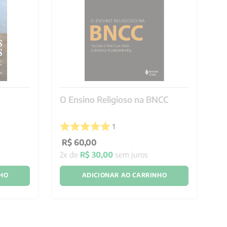
O Ensino Religioso na BNCC
A 
1
R$
60
,
00
R
2
x de
R$
30
,
00
sem juros
3
x
NHO
ADICIONAR AO CARRINHO