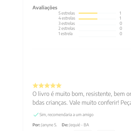
Avaliações
5
estrelas
1
4
estrelas
1
3
estrelas
0
2
estrelas
0
1
estrela
0
O livro é muito bom, resistente, bem o
bdas crianças. Vale muito conferir! Peça
Sim, recomendaria a um amigo
Por
:
Janyne S.
De
:
Jequié - BA