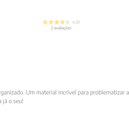
4.50
2
avaliações
rganizado. Um material incrível para problematizar 
 já o seu!