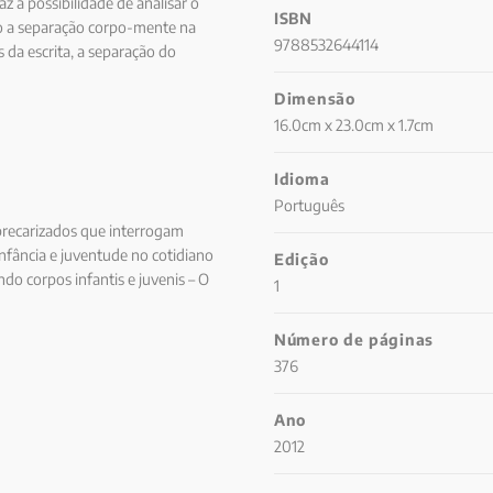
az a possibilidade de analisar o
ISBN
do a separação corpo-mente na
9788532644114
s da escrita, a separação do
 traz - algumas em curso - são
Dimensão
ando superar os impasses do
s.
16.0cm x 23.0cm x 1.7cm
Idioma
Português
 precarizados que interrogam
infância e juventude no cotidiano
Edição
ndo corpos infantis e juvenis – O
1
Maria dos Anjos Lopes Viella e
4 Crianças lutadoras – Memórias
Número de páginas
anta Catarina, 105 Paulo Ricardo
376
mento – Participação e
no Silveira Coelho e José Alfredo
Ano
lização de crianças e jovens do
2012
de um quilombo catarinense:
osué da Silva Filho Parte III.