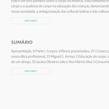
Este é um livro pioneiro sobre o corpo na infância. Esta coletânea tr
corpo e a ausência do corpo na educação das crianças, denuncian
nossa sociedade, a antagonização das culturas lúdicas e das cultura
pensar e do fazer, do planejar e construir. As pesquisas que o livro
VER MAIS
avanços importantes no conhecimento que agora se desbrava, vis
biopsicologismo e do culturalismo desencarnado, ainda dominante
SUMÁRIO
Apresentação, 9 Parte I. Corpos-infância precarizados, 21 1 Corpos
nossa ética profissional, 23 Miguel G. Arroyo 2 Educação do corpo, 
de um abrigo, 55 Jaciara Oliveira Leite e Ana Márcia Silva 3 Consumi
intricado fenômeno da exploração sexual comercial de crianças, 81 
VER MAIS
Célia Regina Vendramini Parte II. Corpos-infância resistentes, 103 
pedagógicas das práticas corporais em assentamentos do MST de S
do Canto Capela e Edgard Matiello Júnior 5 Corporalidade e engaja
aprendizado de crianças e adultos em contextos indígenas, 131 Lucia
Oliveira Debortoli 6 Os significados do corpo nos processos de socia
campo, 153 Valmir Luiz Stropasolas 7 As brincadeiras das crianças 
imaginação, criatividade e corporalidade, 184 Elaine de Paula e João J