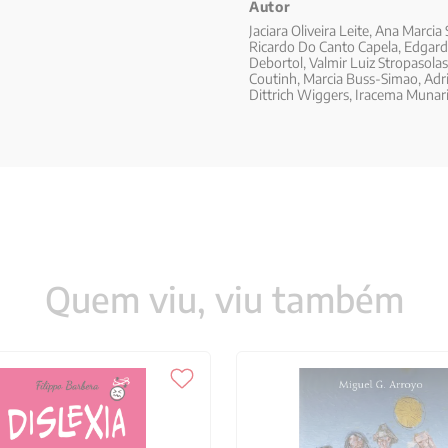
iança” – O corpo em movimento na
Autor
bês como lugar do verbo, 240
Jaciara Oliveira Leite, Ana Marcia
Ricardo Do Canto Capela, Edgard M
rdem e o caos – Espaços e tempos
Debortol, Valmir Luiz Stropasolas
 Práticas corporais infantis e
Coutinh, Marcia Buss-Simao, Adri
 Castro Fonseca e Eliete do Carmo
Dittrich Wiggers, Iracema Munarim
rais e imagens sociais, 301 12
alquer... ele tem um canhão
 de crianças, 303 Ingrid Dittrich
hos para pensar o corpo na
orpo, movimento e jogos
 educação, 348 Rogério Santos
re os autores, 367
Quem viu, viu também