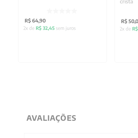
cristã
R$
64
,
90
R$
50
,
2
x de
R$
32
,
45
sem juros
2
x de
R$
AVALIAÇÕES