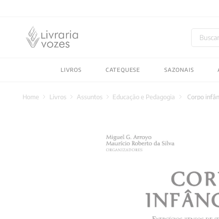
Buscar
TERMOS MAIS BUSC
LIVROS
CATEQUESE
SAZONAIS
1
º
2027
2
º
obras completas carl
Livros
Assuntos
Educação e Pedagogia
Corpo infân
3
º
filosofia
4
º
jung
5
º
pré venda
6
º
byung chul han
7
º
biblia
8
º
verena kast
9
º
santo agostinho