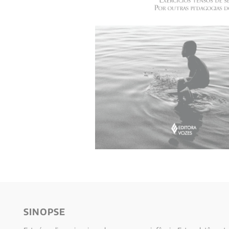
10
º
anselm grun
SINOPSE