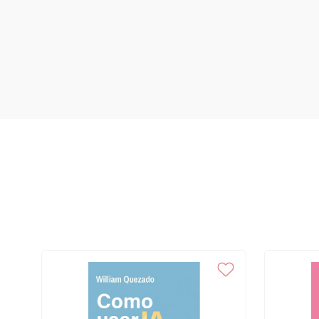
Corpos-infância sujeitos de educação, 213 8 “Exercícios de ser cr
Educação Infantil, 215 Maurício Roberto da Silva 9 O corpo dos be
Angela Maria Scalabrin Coutinho 10 A dimensão corporal entre a o
organizados pelos adultos e pelas crianças, 259 Márcia Buss-Simão 11
currículo – Ludicidade e ação no cotidiano escolar, 280 Adriana de
Garcia Verbena e Faria Parte IV. Corpos-infância, autoimagens corpo
“Eu fiz um robô com rodas e tomada misturado com uma pessoa qu
com bola e raio laser...” – Um estudo sobre representações corporais
Wiggers 13 Crianças, mídias e culturas de movimento – (Des)camin
infância, 331 Iracema Munarim e Gilka Elvira Ponzi Girardello 14 C
eletrônicos: relações com a infância e a juventude no contexto da
Pereira Posfácio – Manifesto sobre os corpos precarizados, 363 Sob