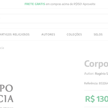
FRETE GRATIS
em compras acima de R$150! Aproveite
ADOS
ARTIGOS RELIGIOSOS
AUTORES
COLEÇÕES
SELOS
 gustav jung
cia
Corpo
Autor:
Rogério S
Referência
:
853264
R$
13