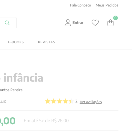
Fale Conosco
Meus Pedidos
0
Entrar
E-BOOKS
REVISTAS
 infância
antos Pereira
2
4112
Ver avaliações
0
,
00
Em até
5
x de
R$
26
,
00