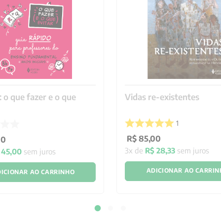
: o que fazer e o que
Vidas re-existentes
1
R$
85
,
00
00
3
x de
R$
28
,
33
sem juros
45
,
00
sem juros
ADICIONAR AO CARRI
ICIONAR AO CARRINHO