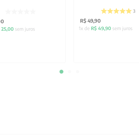
3
R$
49
,
90
00
1
x de
R$
49
,
90
sem juros
25
,
00
sem juros