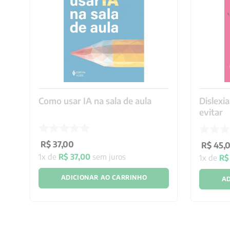
Como usar IA na sala de aula
Dislexia
evitar
R$
37
,
00
R$
45
,
1
x de
R$
37
,
00
sem juros
1
x de
R$
ADICIONAR AO CARRINHO
AD