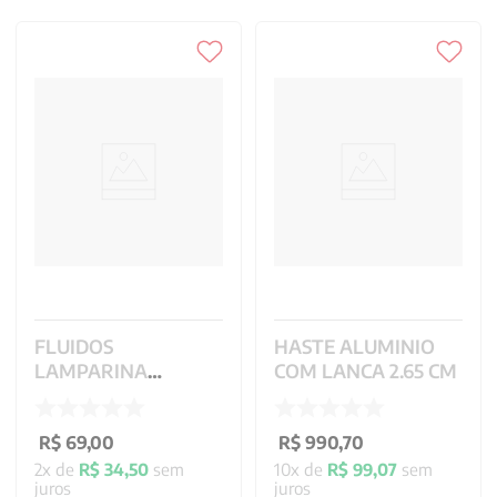
FLUIDOS
HASTE ALUMINIO
LAMPARINA
COM LANCA 2.65 CM
VERMELHO REF
95.0003 500 ML
R$
69
,
00
R$
990
,
70
2
x de
R$
34
,
50
sem
10
x de
R$
99
,
07
sem
juros
juros