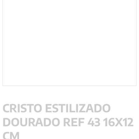
9
º
psicologia
10
º
verena kast
CRISTO ESTILIZADO
DOURADO REF 43 16X12
CM