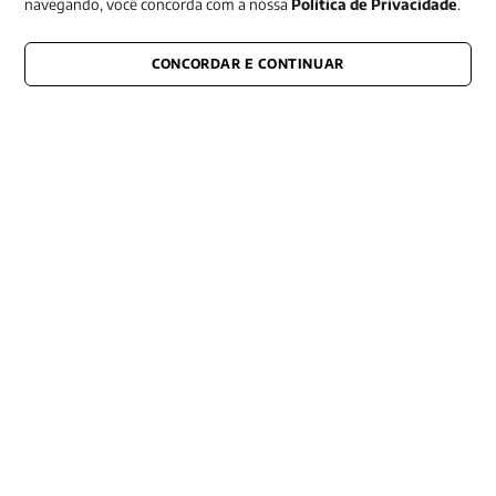
navegando, você concorda com a nossa
Política de Privacidade
.
CONCORDAR E CONTINUAR
CONECTE-SE CONOSCO
E fique por dentro de tudo que acontece também nas redes
Razão Social -EDITORA VOZES
LTDA
CNPJ: 31.127.301/0003-76
Rua José Bonifácio, 99
CEP: 01003-001
São Paulo - SP
Contato: (11) 3101-8451