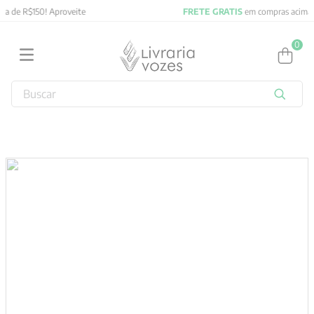
FRETE GRATIS
em compras acima de R$150! Aproveite
0
Buscar
TERMOS MAIS BUSCADOS
1
º
obras completas carl gustav jung
2
º
2027
3
º
filosofia
4
º
jung
5
º
byung chul han
6
º
pré venda
7
º
biblia
8
º
anselm grun