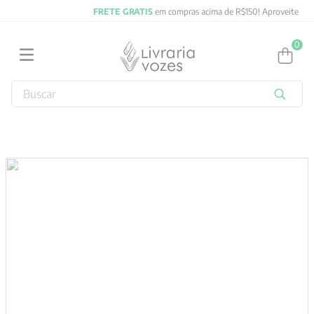
FRETE GRATIS
em compras acima de R$150! Aproveite
0
Buscar
TERMOS MAIS BUSCADOS
1
º
2027
2
º
obras completas carl gustav jung
3
º
filosofia
4
º
jung
5
º
pré venda
6
º
byung chul han
7
º
biblia
8
º
verena kast