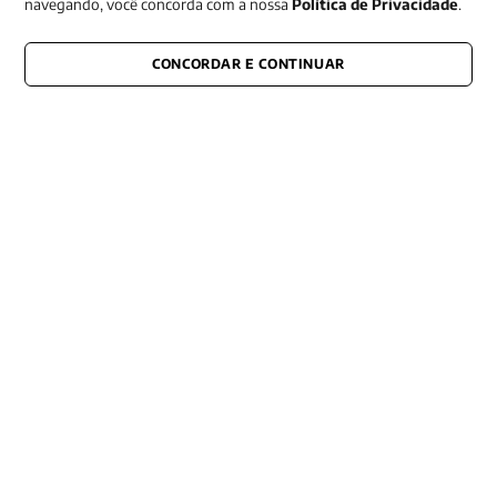
navegando, você concorda com a nossa
Política de Privacidade
.
CONCORDAR E CONTINUAR
CONECTE-SE CONOSCO
E fique por dentro de tudo que acontece também nas redes
Razão Social -EDITORA VOZES
LTDA
CNPJ: 31.127.301/0003-76
Rua José Bonifácio, 99
CEP: 01003-001
São Paulo - SP
Contato: (11) 3101-8451