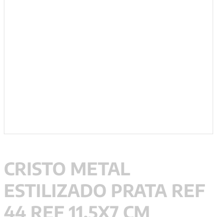
9
º
santo agostinho
10
º
anselm grun
CRISTO METAL
ESTILIZADO PRATA REF
44 REF 11,5X7 CM