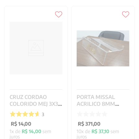
CRUZ CORDAO
PORTA MISSAL
COLORIDO MEJ 3X3
ACRILICO 8MM
CM
NOVO MISSAL CNBB
3
- 40X29X12CM
R$
14
,
00
R$
371
,
00
1
x de
R$
14
,
00
sem
10
x de
R$
37
,
10
sem
juros
juros