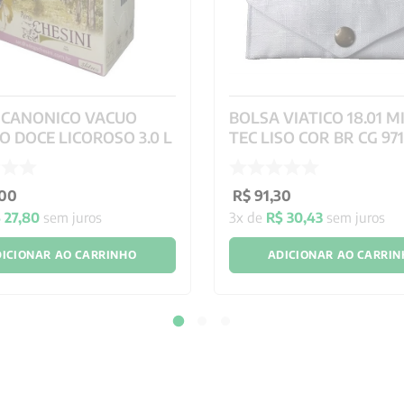
 CANONICO VACUO
BOLSA VIATICO 18.01 M
 DOCE LICOROSO 3.0 L
TEC LISO COR BR CG 97
2280
00
R$
91
,
30
$
27
,
80
sem juros
3
x de
R$
30
,
43
sem juros
ICIONAR AO CARRINHO
ADICIONAR AO CARRI