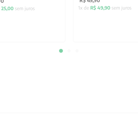
R$
49
,
90
00
1
x de
R$
49
,
90
sem juros
25
,
00
sem juros