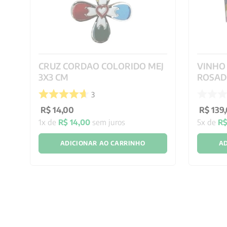
CRUZ CORDAO COLORIDO MEJ
VINHO
3X3 CM
ROSADO
3
R$
14
,
00
R$
139
,
1
x de
R$
14
,
00
sem juros
5
x de
R
ADICIONAR AO CARRINHO
AD