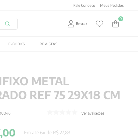
Fale Conosco
Meus Pedidos
0
Entrar
E-BOOKS
REVISTAS
IFIXO METAL
ADO REF 75 29X18 CM
00046
Ver avaliações
7
,
00
Em até
6
x de
R$
27
,
83