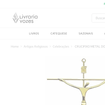
Buscar
TERMOS MAIS BUSC
LIVROS
CATEQUESE
SAZONAIS
1
º
2027
2
º
obras completas carl
Artigos Religiosos
Celebrações
CRUCIFIXO METAL DO
3
º
filosofia
4
º
jung
5
º
byung chul han
6
º
pré venda
7
º
biblia
8
º
santo agostinho
9
º
anselm grun