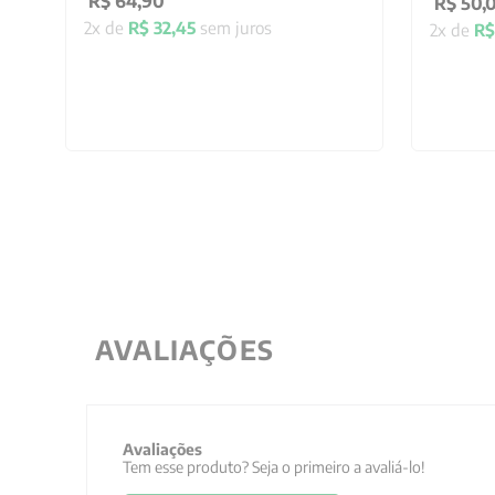
R$
64
,
90
R$
50
,
2
x de
R$
32
,
45
sem juros
2
x de
R$
AVALIAÇÕES
Avaliações
Tem esse produto? Seja o primeiro a avaliá-lo!