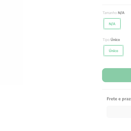
Tamanho
N/A
N/A
Tipo
Único
Único
Frete e pra