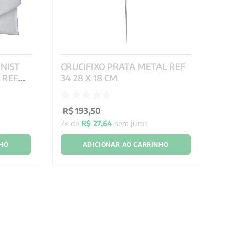
INIST
CRUCIFIXO PRATA METAL REF
C
1 REF
34 28 X 18 CM
R
R$
193
,
50
R
7
x de
R$
27
,
64
sem juros
4
NHO
ADICIONAR AO CARRINHO