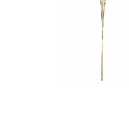
10
º
verena kast