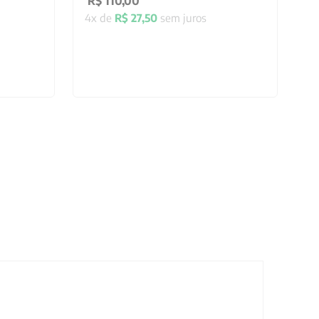
R$
110
,
00
4
x de
R$
27
,
50
sem juros