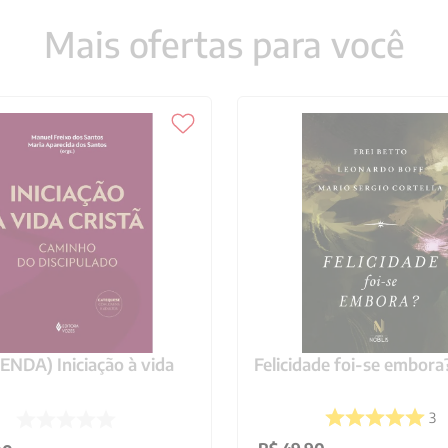
Mais ofertas para você
NDA) Iniciação à vida
Felicidade foi-se embora
3