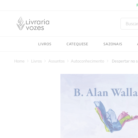
Buscar
TERMOS MAIS BUSC
LIVROS
CATEQUESE
SAZONAIS
1
º
2027
2
º
obras completas carl
Livros
Assuntos
Autoconhecimento
Despertar no 
3
º
filosofia
4
º
jung
5
º
byung chul han
6
º
pré venda
7
º
biblia
8
º
anselm grun
9
º
santo agostinho