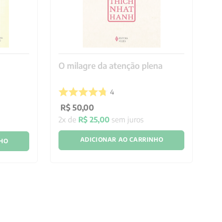
O milagre da atenção plena
Mi
P
4
R$
50
,
00
R
2
x de
R$
25
,
00
sem juros
1
x
ADICIONAR AO CARRINHO
NHO