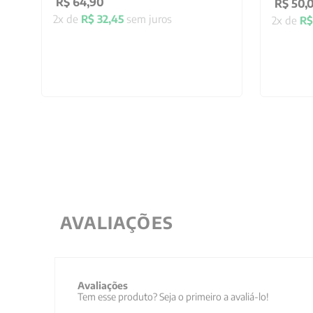
R$
64
,
90
R$
50
,
2
x de
R$
32
,
45
sem juros
2
x de
R$
AVALIAÇÕES
Avaliações
Tem esse produto? Seja o primeiro a avaliá-lo!