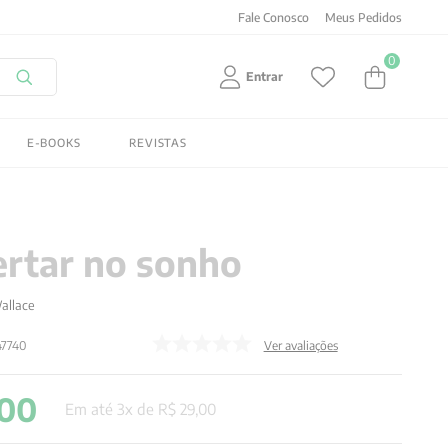
Fale Conosco
Meus Pedidos
0
Entrar
E-BOOKS
REVISTAS
rtar no sonho
allace
47740
Ver avaliações
00
Em até
3
x de
R$
29
,
00