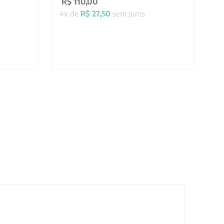
R$
110
,
00
4
x de
R$
27
,
50
sem juros