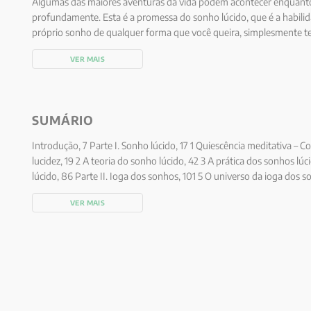
Algumas das maiores aventuras da vida podem acontecer enquant
profundamente. Esta é a promessa do sonho lúcido, que é a habilida
próprio sonho de qualquer forma que você queira, simplesmente t
você está sonhando enquanto está no meio de um sonho. Há uma v
VER MAIS
qualquer pessoa pode aprender para se tornar um sonhador lúcido, 
instruções de que você precisa para começar.
SUMÁRIO
Introdução, 7 Parte I. Sonho lúcido, 17 1 Quiescência meditativa – 
lucidez, 19 2 A teoria do sonho lúcido, 42 3 A prática dos sonhos lú
lúcido, 86 Parte II. Ioga dos sonhos, 101 5 O universo da ioga dos s
ioga dos sonhos, 119 7 Prática noturna da ioga dos sonhos, 140 Par
VER MAIS
ensinamentos, 163 8 Colocando os sonhos para funcionar, 165 9 Prá
infrequentes, 174 10 Lucidez em meio ao sonho – Uma perspectiva m
Referências selecionadas, 217