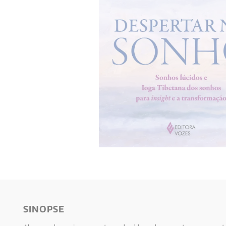
10
º
verena kast
SINOPSE