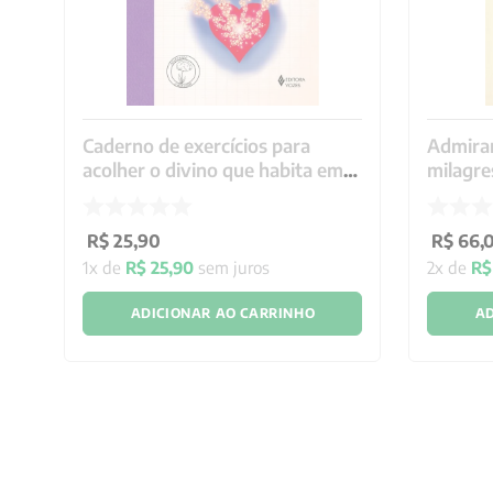
Caderno de exercícios para
Admira
acolher o divino que habita em
milagre
você
R$
25
,
90
R$
66
,
1
x de
R$
25
,
90
sem juros
2
x de
R$
ADICIONAR AO CARRINHO
AD