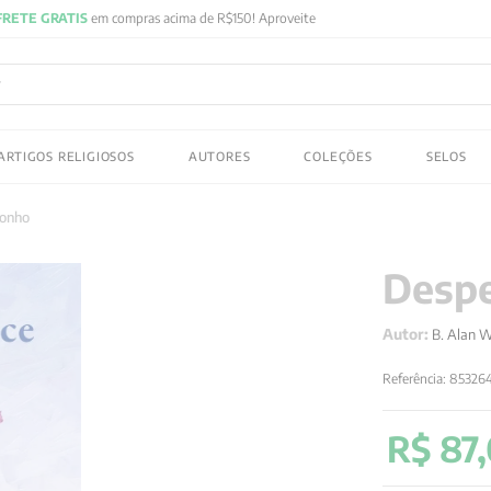
FRETE GRATIS
em compras acima de R$150! Aproveite
ADOS
ARTIGOS RELIGIOSOS
AUTORES
COLEÇÕES
SELOS
 gustav jung
sonho
Despe
Autor:
B. Alan W
Referência
:
85326
R$
87
,