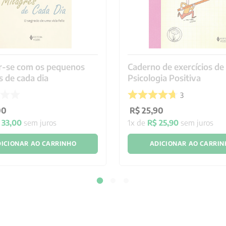
r-se com os pequenos
Caderno de exercícios de
s de cada dia
Psicologia Positiva
3
00
R$
25
,
90
33
,
00
sem juros
1
x de
R$
25
,
90
sem juros
ICIONAR AO CARRINHO
ADICIONAR AO CARRI