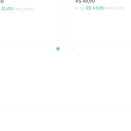
R$
49
,
90
00
1
x de
R$
49
,
90
sem juros
25
,
00
sem juros