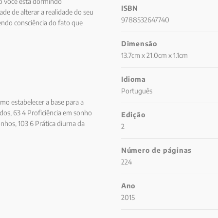
o você está dormindo
ISBN
de de alterar a realidade do seu
9788532647740
endo consciência do fato que
ariedade de técnicas que
Dimensão
e este livro fornece todas as
13.7cm x 21.0cm x 1.1cm
Idioma
Português
Como estabelecer a base para a
cidos, 63 4 Proficiência em sonho
Edição
onhos, 103 6 Prática diurna da
2
te III. Reunindo todos os
tica individualizada e questões
Número de páginas
ais ampla, 189 Glossário, 211
224
Ano
2015