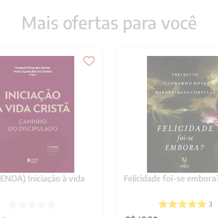
Mais ofertas para você
NDA) Iniciação à vida
Felicidade foi-se embora
3