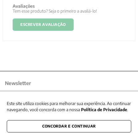
Avaliações
Tem esse produto? Seja o primeiro a avaliá-lo!
ESCREVER AVALIAÇÃO
Newsletter
Receba nossas promoções
Este site utiliza cookies para melhorar sua experiência. Ao continuar
navegando, você concorda com a nossa
Política de Privacidade
.
CONCORDAR E CONTINUAR
CONECTE-SE CONOSCO
E fique por dentro de tudo que acontece também nas redes