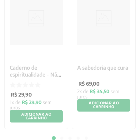
Caderno de
A sabedoria que cura
espiritualidade - Não
desperdice
R$
69
,
00
2
x de
R$
34
,
50
sem
R$
29
,
90
juros
1
x de
R$
29
,
90
sem
ADICIONAR AO
juros
CARRINHO
ADICIONAR AO
CARRINHO