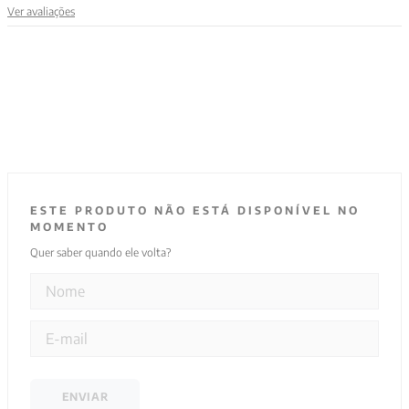
Ver avaliações
9
º
aristoteles
10
º
psicologia
ESTE PRODUTO NÃO ESTÁ DISPONÍVEL NO
MOMENTO
Quer saber quando ele volta?
ENVIAR