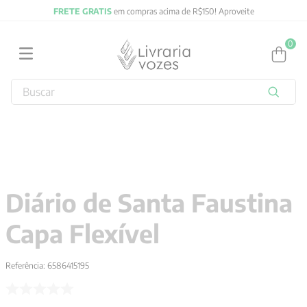
FRETE GRATIS
em compras acima de R$150! Aproveite
0
Buscar
TERMOS MAIS BUSCADOS
1
º
2027
2
º
obras completas carl gustav jung
3
º
filosofia
Diário de Santa Faustina
4
º
jung
Capa Flexível
5
º
byung chul han
6
º
pré venda
Referência
:
6586415195
7
º
biblia
8
º
anselm grun