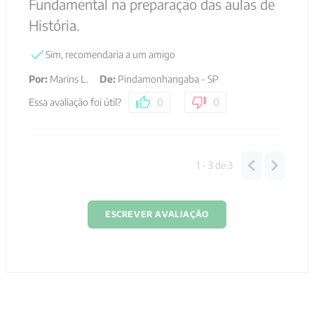
Fundamental na preparação das aulas de
História.
Sim, recomendaria a um amigo
Por
:
Marins L.
De
:
Pindamonhangaba - SP
Essa avaliação foi útil?
0
0
1 - 3
de
3
ESCREVER AVALIAÇÃO