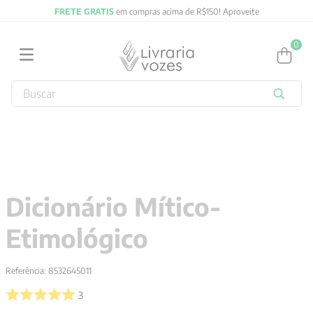
FRETE GRATIS
em compras acima de R$150! Aproveite
0
Buscar
TERMOS MAIS BUSCADOS
1
º
obras completas carl gustav jung
2
º
2027
3
º
filosofia
Dicionário Mítico-
4
º
jung
Etimológico
5
º
byung chul han
6
º
pré venda
Referência
:
8532645011
7
º
biblia
3
8
º
anselm grun