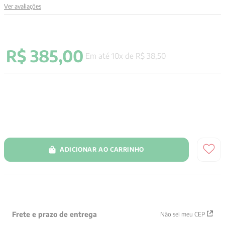
Ver avaliações
9
º
psicologia
10
º
verena kast
R$
385
,
00
Em até
10
x de
R$
38
,
50
ADICIONAR AO CARRINHO
Frete e prazo de entrega
Não sei meu CEP