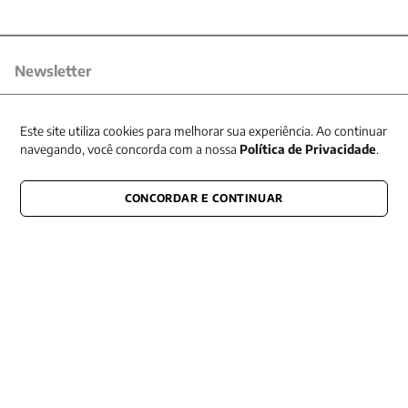
Newsletter
Receba nossas promoções
Este site utiliza cookies para melhorar sua experiência. Ao continuar
navegando, você concorda com a nossa
Política de Privacidade
.
CONCORDAR E CONTINUAR
CONECTE-SE CONOSCO
E fique por dentro de tudo que acontece também nas redes