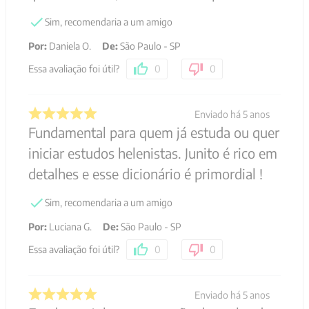
Sim, recomendaria a um amigo
Por
:
Daniela O.
De
:
São Paulo - SP
Essa avaliação foi útil?
0
0
Enviado há
5 anos
Fundamental para quem já estuda ou quer
iniciar estudos helenistas. Junito é rico em
detalhes e esse dicionário é primordial !
Sim, recomendaria a um amigo
Por
:
Luciana G.
De
:
São Paulo - SP
Essa avaliação foi útil?
0
0
Enviado há
5 anos