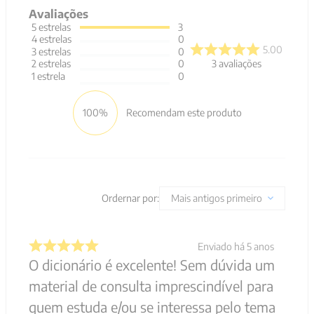
Avaliações
5
estrelas
3
4
estrelas
0
5.00
3
estrelas
0
3
avaliações
2
estrelas
0
1
estrela
0
100%
Recomendam este produto
Ordernar por:
Mais antigos primeiro
Enviado há
5 anos
O dicionário é excelente! Sem dúvida um
material de consulta imprescindível para
quem estuda e/ou se interessa pelo tema