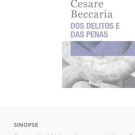
10
º
verena kast
SINOPSE