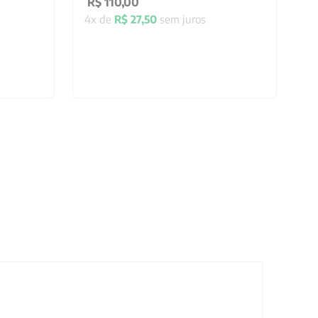
R$
110
,
00
4
x de
R$
27
,
50
sem juros