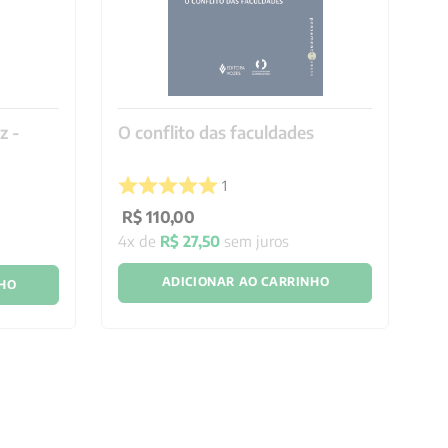
z -
O conflito das faculdades
Vi
1
R$
110
,
00
R
4
x de
R$
27
,
50
sem juros
1
x
ADICIONAR AO CARRINHO
NHO