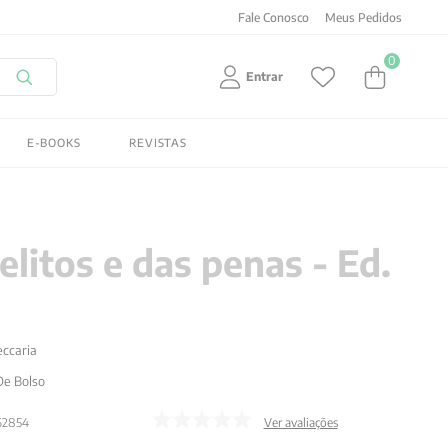
Fale Conosco
Meus Pedidos
0
Entrar
E-BOOKS
REVISTAS
elitos e das penas - Ed.
eccaria
De Bolso
62854
Ver avaliações