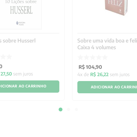
es sobre Husserl
Sobre uma vida boa e feli
Caixa 4 volumes
0
R$
104
,
90
27
,
50
sem juros
4
x de
R$
26
,
22
sem juros
ICIONAR AO CARRINHO
ADICIONAR AO CARRI