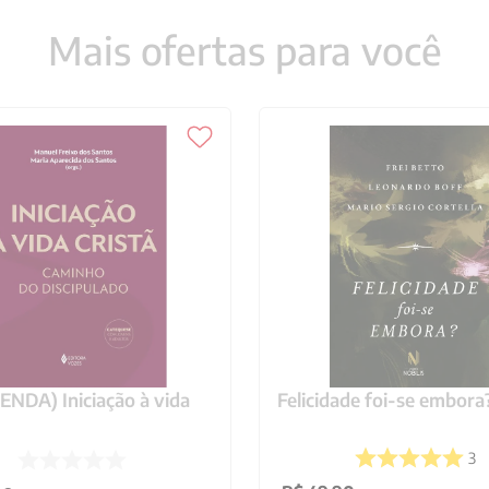
Mais ofertas para você
NDA) Iniciação à vida
Felicidade foi-se embora
3