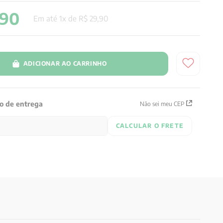
90
Em até
1
x de
R$
29
,
90
ADICIONAR AO CARRINHO
zo de entrega
Não sei meu CEP
CALCULAR O FRETE