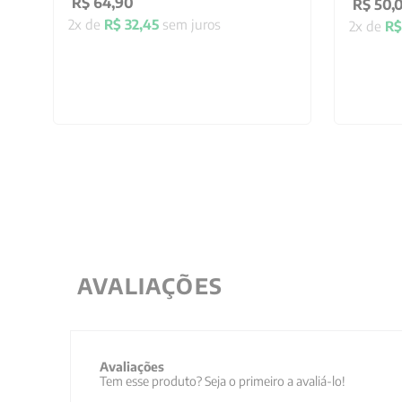
R$
64
,
90
R$
50
,
2
x de
R$
32
,
45
sem juros
2
x de
R$
AVALIAÇÕES
Avaliações
Tem esse produto? Seja o primeiro a avaliá-lo!