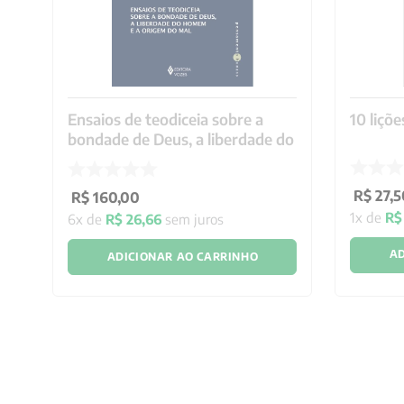
Ensaios de teodiceia sobre a
10 liçõ
bondade de Deus, a liberdade do
R$
27
,
5
R$
160
,
00
1
x de
R$
6
x de
R$
26
,
66
sem juros
AD
ADICIONAR AO CARRINHO