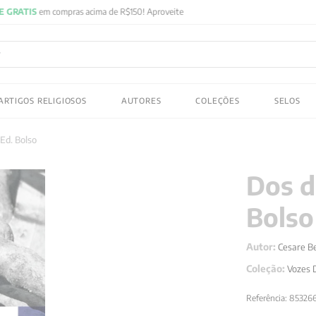
FRETE GRATIS
em compras acima de R$150! Aproveite
ADOS
ARTIGOS RELIGIOSOS
AUTORES
COLEÇÕES
SELOS
 gustav jung
 Ed. Bolso
Dos d
Bolso
Autor:
Cesare B
Coleção:
Vozes 
Referência
:
85326