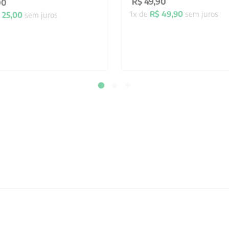
R$
49
,
90
00
1
x de
R$
49
,
90
sem juros
25
,
00
sem juros