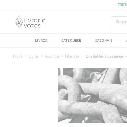
Buscar
TERMOS MAIS BUSC
LIVROS
CATEQUESE
SAZONAIS
1
º
2027
2
º
obras completas carl
Livros
Assuntos
Filosofia
Dos delitos e das penas -
3
º
filosofia
4
º
jung
5
º
byung chul han
6
º
pré venda
7
º
biblia
8
º
santo agostinho
9
º
anselm grun