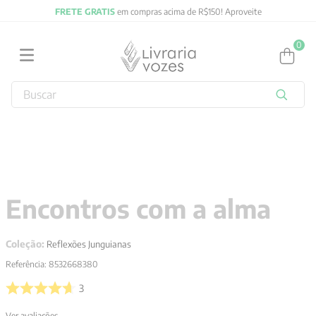
FRETE GRATIS
em compras acima de R$150! Aproveite
0
Buscar
TERMOS MAIS BUSCADOS
1
º
obras completas carl gustav jung
2
º
2027
3
º
filosofia
Encontros com a alma
4
º
jung
5
º
byung chul han
Coleção:
Reflexões Junguianas
6
º
pré venda
Referência
:
8532668380
7
º
biblia
3
8
º
anselm grun
Ver avaliações