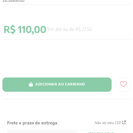
9
º
psicologia
10
º
verena kast
R$
110
,
00
Em até
4
x de
R$
27
,
50
ADICIONAR AO CARRINHO
Frete e prazo de entrega
Não sei meu CEP