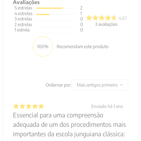
Avaliações
5
estrelas
2
4
estrelas
1
4.67
3
estrelas
0
3
avaliações
2
estrelas
0
1
estrela
0
100%
Recomendam este produto
Ordernar por:
Mais antigos primeiro
Enviado há
1 ano
Essencial para uma compreensão
adequada de um dos procedimentos mais
importantes da escola junguiana clássica: