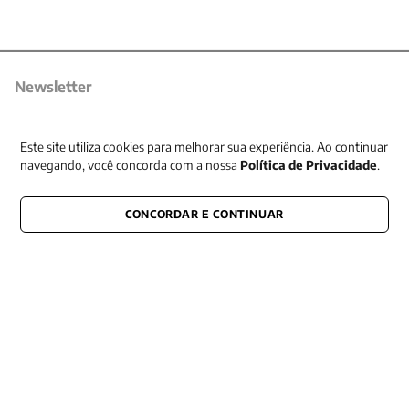
Newsletter
Receba nossas promoções
Este site utiliza cookies para melhorar sua experiência. Ao continuar
navegando, você concorda com a nossa
Política de Privacidade
.
CONCORDAR E CONTINUAR
CONECTE-SE CONOSCO
E fique por dentro de tudo que acontece também nas redes