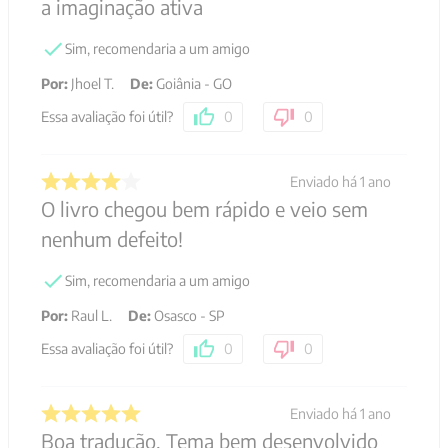
a imaginação ativa
Sim, recomendaria a um amigo
Por
:
Jhoel T.
De
:
Goiânia - GO
Essa avaliação foi útil?
0
0
Enviado há
1 ano
O livro chegou bem rápido e veio sem
nenhum defeito!
Sim, recomendaria a um amigo
Por
:
Raul L.
De
:
Osasco - SP
Essa avaliação foi útil?
0
0
Enviado há
1 ano
Boa tradução. Tema bem desenvolvido