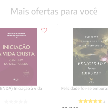
Mais ofertas para você
NDA) Iniciação à vida
Felicidade foi-se embora
3