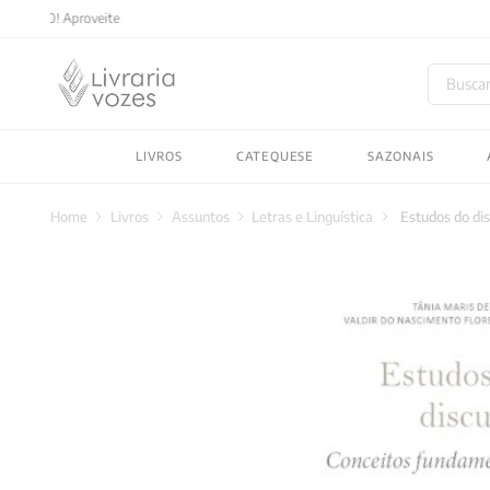
Buscar
TERMOS MAIS BUSC
LIVROS
CATEQUESE
SAZONAIS
1
º
2027
2
º
obras completas carl
Livros
Assuntos
Letras e Linguística
Estudos do di
3
º
filosofia
4
º
jung
5
º
byung chul han
6
º
pré venda
7
º
biblia
8
º
anselm grun
9
º
santo agostinho