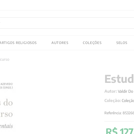
FRETE GRATIS
em compras acima de R$150! Aproveite
ADOS
ARTIGOS RELIGIOSOS
AUTORES
COLEÇÕES
SELOS
 gustav jung
scurso
Estud
Autor:
Valdir Do
Coleção:
Coleção
Referência
:
85326
R$
127