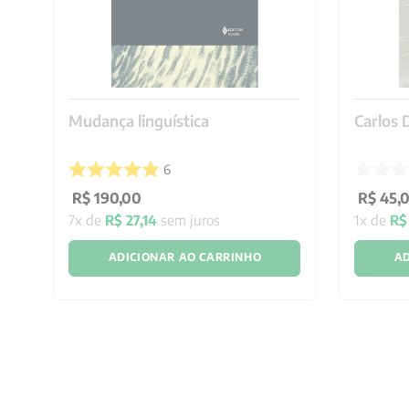
a
Mudança linguística
Carlos
6
R$
190
,
00
R$
45
,
7
x de
R$
27
,
14
sem juros
1
x de
R$
ADICIONAR AO CARRINHO
AD