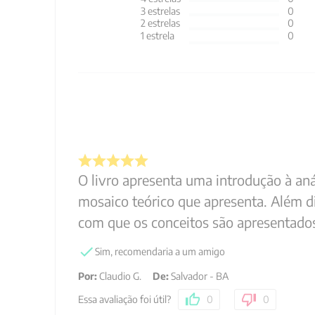
3
estrelas
0
2
estrelas
0
1
estrela
0
O livro apresenta uma introdução à aná
mosaico teórico que apresenta. Além di
com que os conceitos são apresentados
Sim, recomendaria a um amigo
Por
:
Claudio G.
De
:
Salvador - BA
Essa avaliação foi útil?
0
0