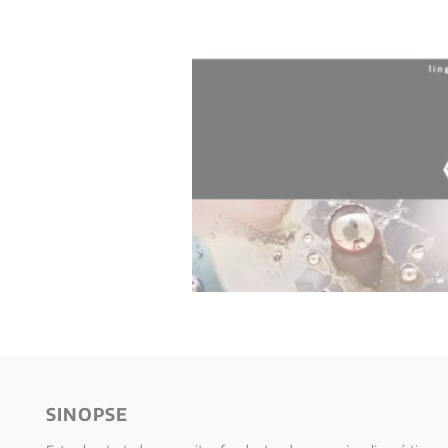
10
º
verena kast
SINOPSE