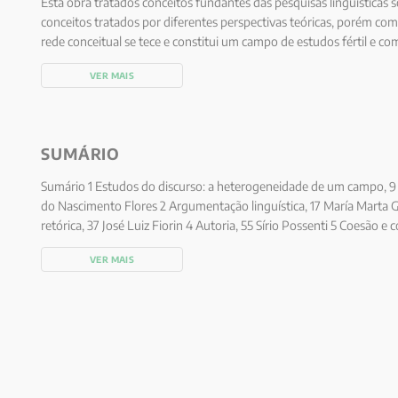
Esta obra tratados conceitos fundantes das pesquisas linguísticas s
conceitos tratados por diferentes perspectivas teóricas, porém c
rede conceitual se tece e constitui um campo de estudos fértil e co
capítulo traz o ponto de vista de um renomado pesquisador, naciona
VER MAIS
de investigação tem sido o discurso.
SUMÁRIO
Sumário 1 Estudos do discurso: a heterogeneidade de um campo, 9 
do Nascimento Flores 2 Argumentação linguística, 17 María Marta
retórica, 37 José Luiz Fiorin 4 Autoria, 55 Sírio Possenti 5 Coesão e 
Dêixis, 89 Alena Ciulla 7 Diálogo, 106 Juliana Alves Assis e Fabiana
VER MAIS
Piovezani e Manoel Alves 9 Enunciação e enunciado, 147 Carmem Lu
discursivo, 163 Fernanda Mussalim 11 Gêneros do discurso, 180 Car
Gramática, 199 Claudia Toldo 13 Leitura, 220 Lilian Cristine Hübner
Língua e fala, 238 Valdir do Nascimento Flores 15 Polifonia, 262 L
Mônica Magalhães Cavalcante 17 Signo, 305 Heloisa Monteiro Rosár
Bentes 19 Tipologia textual, 353 Ana Lúcia Tinoco Cabral Referência
autores, 407