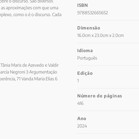
obre o discurso. São diversos
ISBN
om as aproximações com que uma
9788532665652
mplexo, como o é o discurso. Cada
l ou internacional, cujo objeto
Dimensão
16.0cm x 23.0cm x 2.0cm
Idioma
Português
Tânia Maris de Azevedo e Valdir
 García Negroni 3 Argumentação
Edição
coerência, 71 Vanda Maria Elias 6
1
 Komesu 8 Discurso, 129 Carlos
ci da Costa Silva 10 Ethos
Número de páginas
ina Maria Melchiors Niederauer 12
416
 e Lucilene Bender de Sousa 14
auro Gomes 16 Referenciação, 282
Ano
io 18 Texto, 329 Anna Christina
2024
s aos capítulos, 373 Autoras e