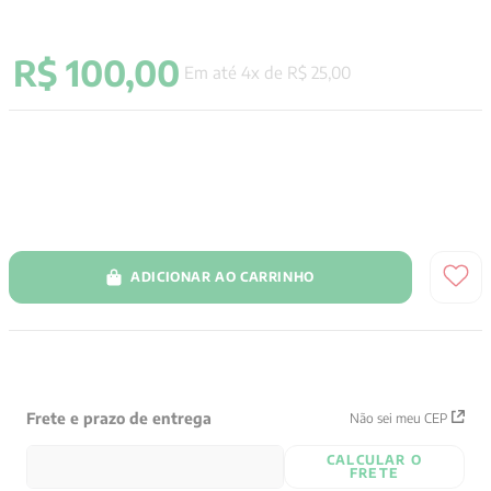
9
º
santo agostinho
R$
100
,
00
10
º
anselm grun
Em até
4
x de
R$
25
,
00
ADICIONAR AO CARRINHO
Frete e prazo de entrega
Não sei meu CEP
CALCULAR O
FRETE