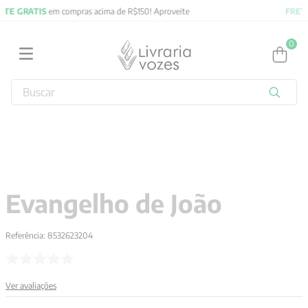
FRETE GRATIS
em compras acima de R$150! Aproveite
0
Buscar
TERMOS MAIS BUSCADOS
1
º
2027
2
º
obras completas carl gustav jung
3
º
filosofia
Evangelho de João
4
º
jung
5
º
pré venda
Referência
:
8532623204
6
º
byung chul han
7
º
biblia
Ver avaliações
8
º
verena kast