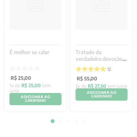
É melhor se calar
Tratado da
verdadeira devoção à
SS. Virgem - Letra
12
Grande
R$
25
,
00
R$
55
,
00
1
x de
R$
25
,
00
sem
2
x de
R$
27
,
50
sem juros
juros
ADICIONAR AO
CARRINHO
ADICIONAR AO
CARRINHO