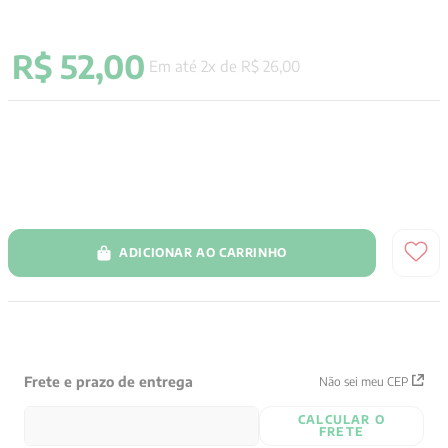
9
º
psicologia
R$
52
,
00
10
º
verena kast
Em até
2
x de
R$
26
,
00
ADICIONAR AO CARRINHO
Frete e prazo de entrega
Não sei meu CEP
CALCULAR O
FRETE