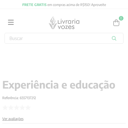
FRETE GRATIS
em compras acima de R$150! Aproveite
0
Buscar
TERMOS MAIS BUSCADOS
1
º
obras completas carl gustav jung
2
º
2027
3
º
filosofia
Experiência e educação
4
º
jung
5
º
byung chul han
Referência
:
6557137212
6
º
pré venda
7
º
biblia
Ver avaliações
8
º
anselm grun