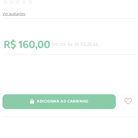
9
º
psicologia
Ver avaliações
10
º
verena kast
R$
160
,
00
Em até
6
x de
R$
26
,
66
ADICIONAR AO CARRINHO