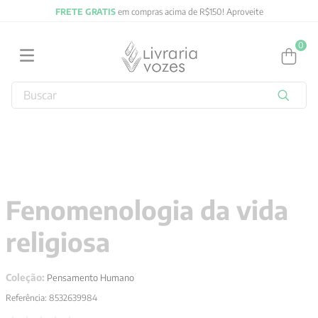
FRETE GRATIS
em compras acima de R$150! Aproveite
0
Buscar
TERMOS MAIS BUSCADOS
1
º
obras completas carl gustav jung
2
º
2027
3
º
filosofia
Fenomenologia da vida
4
º
jung
religiosa
5
º
byung chul han
6
º
pré venda
Coleção:
Pensamento Humano
7
º
biblia
Referência
:
8532639984
8
º
anselm grun