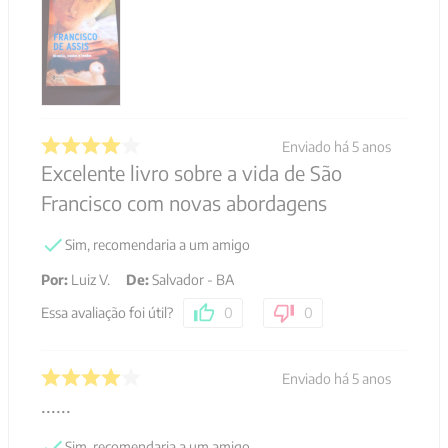
Enviado há
5 anos
Excelente livro sobre a vida de São
Francisco com novas abordagens
Sim, recomendaria a um amigo
Por
:
Luiz V.
De
:
Salvador - BA
Essa avaliação foi útil?
0
0
Enviado há
5 anos
......
Sim, recomendaria a um amigo