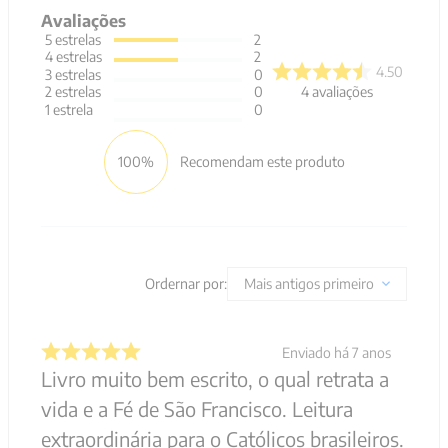
Avaliações
5
estrelas
2
4
estrelas
2
4.50
3
estrelas
0
4
avaliações
2
estrelas
0
1
estrela
0
100%
Recomendam este produto
Ordernar por:
Mais antigos primeiro
Enviado há
7 anos
Livro muito bem escrito, o qual retrata a
vida e a Fé de São Francisco. Leitura
extraordinária para o Católicos brasileiros.