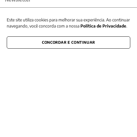
Receba nossas promoções
Este site utiliza cookies para melhorar sua experiência. Ao continuar
navegando, você concorda com a nossa
Política de Privacidade
.
CONCORDAR E CONTINUAR
CONECTE-SE CONOSCO
E fique por dentro de tudo que acontece também nas redes
Razão Social -EDITORA VOZES
LTDA
CNPJ: 31.127.301/0003-76