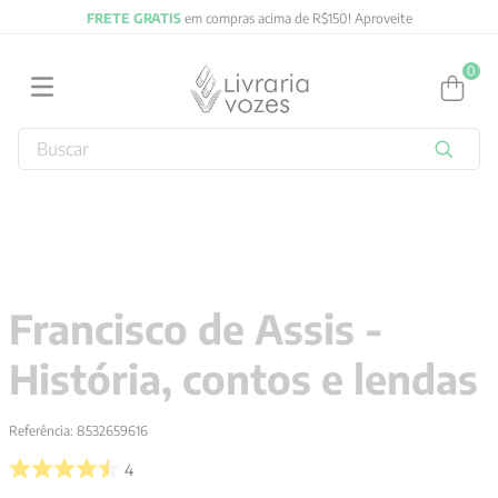
FRETE GRATIS
em compras acima de R$150! Aproveite
0
Buscar
TERMOS MAIS BUSCADOS
1
º
2027
2
º
obras completas carl gustav jung
3
º
filosofia
Francisco de Assis -
4
º
jung
História, contos e lendas
5
º
pré venda
6
º
byung chul han
Referência
:
8532659616
7
º
biblia
4
8
º
vozes bolso