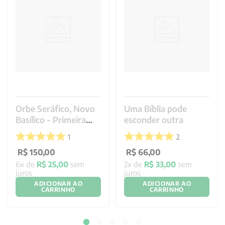
Orbe Seráfico, Novo
Uma Bíblia pode
Basílico - Primeira
esconder outra
Parte
1
2
R$
150
,
00
R$
66
,
00
6
x de
R$
25
,
00
sem
2
x de
R$
33
,
00
sem
juros
juros
ADICIONAR AO
ADICIONAR AO
CARRINHO
CARRINHO