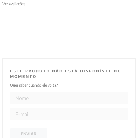
Ver avaliações
9
º
santo agostinho
10
º
verena kast
ESTE PRODUTO NÃO ESTÁ DISPONÍVEL NO
MOMENTO
Quer saber quando ele volta?
ENVIAR