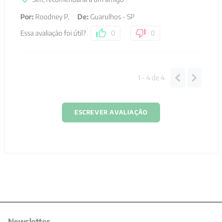
Por
:
Roodney P.
De
:
Guarulhos - SP
Essa avaliação foi útil?
0
0
1 - 4
de
4
ESCREVER AVALIAÇÃO
Newsletter