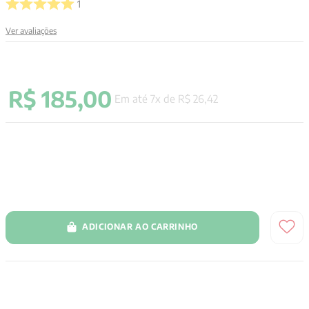
1
9
º
santo agostinho
Ver avaliações
10
º
verena kast
R$
185
,
00
Em até
7
x de
R$
26
,
42
ADICIONAR AO CARRINHO