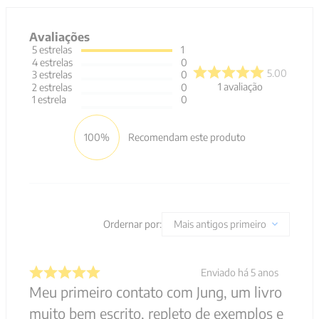
Avaliações
5
estrelas
1
4
estrelas
0
5.00
3
estrelas
0
1
avaliação
2
estrelas
0
1
estrela
0
100%
Recomendam este produto
Ordernar por:
Mais antigos primeiro
Enviado há
5 anos
Meu primeiro contato com Jung, um livro
muito bem escrito, repleto de exemplos e