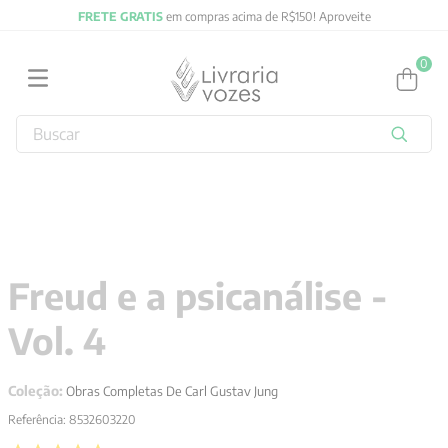
FRETE GRATIS
em compras acima de R$150! Aproveite
0
Buscar
TERMOS MAIS BUSCADOS
1
º
2027
2
º
obras completas carl gustav jung
3
º
filosofia
Freud e a psicanálise -
4
º
jung
Vol. 4
5
º
pré venda
6
º
byung chul han
Coleção:
Obras Completas De Carl Gustav Jung
7
º
biblia
Referência
:
8532603220
8
º
vozes bolso