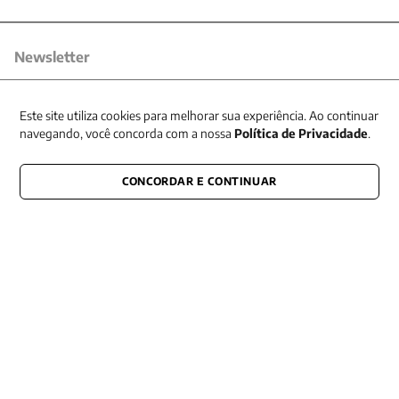
Newsletter
Receba nossas promoções
Este site utiliza cookies para melhorar sua experiência. Ao continuar
navegando, você concorda com a nossa
Política de Privacidade
.
CONCORDAR E CONTINUAR
CONECTE-SE CONOSCO
E fique por dentro de tudo que acontece também nas redes