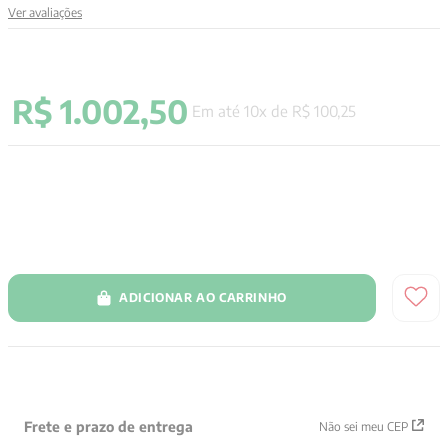
Ver avaliações
9
º
santo agostinho
10
º
verena kast
R$
1
.
002
,
50
Em até
10
x de
R$
100
,
25
ADICIONAR AO CARRINHO
Frete e prazo de entrega
Não sei meu CEP