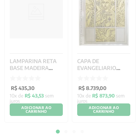
LAMPARINA RETA
CAPA DE
BASE MADEIRA
EVANGELIARIO
NOBRE REF. 44.244
BIZANTINA REF 2701
R$
435
,
30
R$
8
.
739
,
00
10
x de
R$
43
,
53
sem
10
x de
R$
873
,
90
sem
juros
juros
ADICIONAR AO
ADICIONAR AO
CARRINHO
CARRINHO