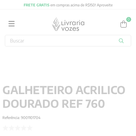
FRETE GRATIS
em compras acima de R$150! Aproveite
0
Buscar
TERMOS MAIS BUSCADOS
1
º
2027
2
º
obras completas carl gustav jung
3
º
filosofia
GALHETEIRO ACRILICO
4
º
jung
DOURADO REF 760
5
º
byung chul han
6
º
pré venda
Referência
:
9001101704
7
º
biblia
8
º
anselm grun