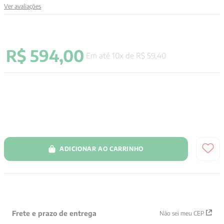
Ver avaliações
9
º
santo agostinho
10
º
verena kast
R$
594
,
00
Em até
10
x de
R$
59
,
40
ADICIONAR AO CARRINHO
Frete e prazo de entrega
Não sei meu CEP