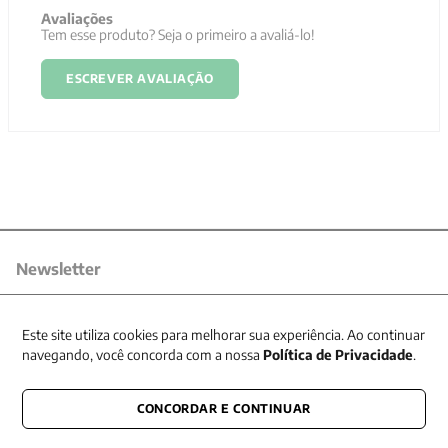
Avaliações
Tem esse produto? Seja o primeiro a avaliá-lo!
ESCREVER AVALIAÇÃO
Newsletter
Receba nossas promoções
Este site utiliza cookies para melhorar sua experiência. Ao continuar
navegando, você concorda com a nossa
Política de Privacidade
.
CONCORDAR E CONTINUAR
CONECTE-SE CONOSCO
E fique por dentro de tudo que acontece também nas redes