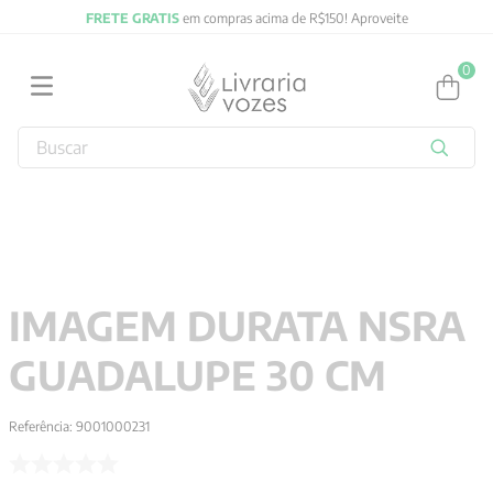
FRETE GRATIS
em compras acima de R$150! Aproveite
0
Buscar
TERMOS MAIS BUSCADOS
1
º
2027
2
º
obras completas carl gustav jung
3
º
filosofia
IMAGEM DURATA NSRA
4
º
jung
GUADALUPE 30 CM
5
º
byung chul han
6
º
pré venda
Referência
:
9001000231
7
º
biblia
8
º
anselm grun