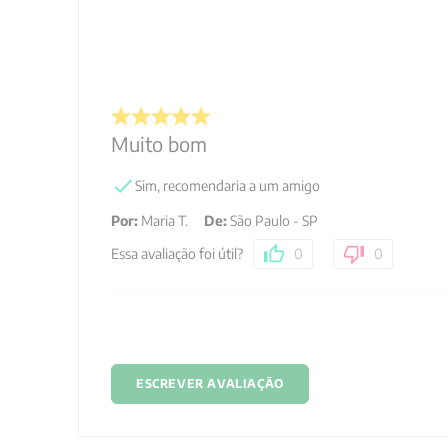
Muito bom
Sim, recomendaria a um amigo
Por
:
Maria T.
De
:
São Paulo - SP
Essa avaliação foi útil?
0
0
ESCREVER AVALIAÇÃO