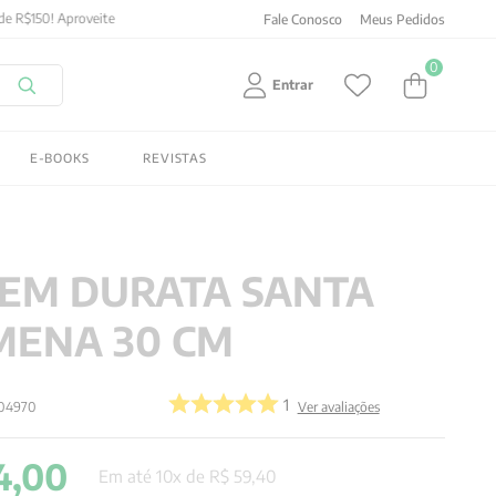
Fale Conosco
Meus Pedidos
0
Entrar
E-BOOKS
REVISTAS
EM DURATA SANTA
MENA 30 CM
1
04970
Ver avaliações
4
,
00
Em até
10
x de
R$
59
,
40