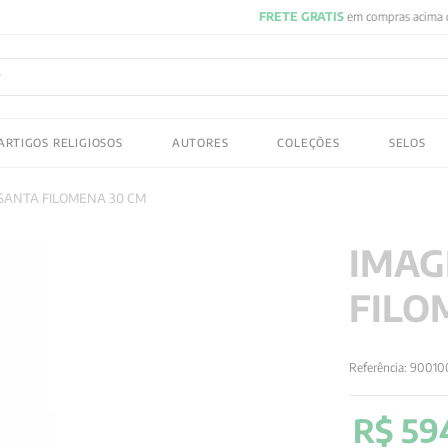
FRETE GRATIS
em compras acima de R$150! Aproveite
ADOS
ARTIGOS RELIGIOSOS
AUTORES
COLEÇÕES
SELOS
 gustav jung
SANTA FILOMENA 30 CM
IMAG
FILO
Referência
:
90010
R$
59