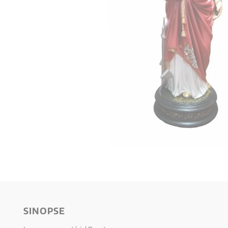
10
º
anselm grun
SINOPSE