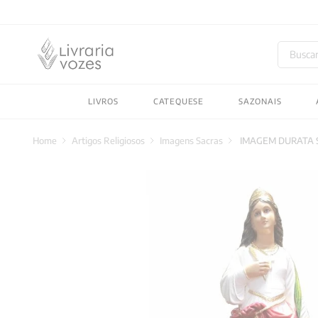
Buscar
TERMOS MAIS BUSC
LIVROS
CATEQUESE
SAZONAIS
1
º
2027
2
º
obras completas carl
Artigos Religiosos
Imagens Sacras
IMAGEM DURATA 
3
º
filosofia
4
º
jung
5
º
pré venda
6
º
byung chul han
7
º
biblia
8
º
verena kast
9
º
santo agostinho