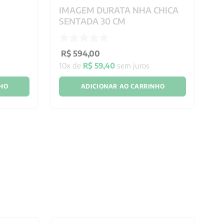
IMAGEM DURATA NHA CHICA
M
SENTADA 30 CM
3
R$
594
,
00
R
10
x de
R$
59
,
40
sem juros
10
NHO
ADICIONAR AO CARRINHO