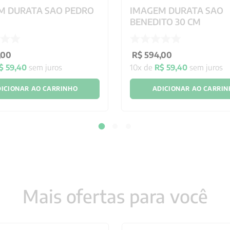
M DURATA SAO PEDRO
IMAGEM DURATA SAO
BENEDITO 30 CM
,
00
R$
594
,
00
$
59
,
40
sem juros
10
x de
R$
59
,
40
sem juros
ICIONAR AO CARRINHO
ADICIONAR AO CARRI
Mais ofertas para você