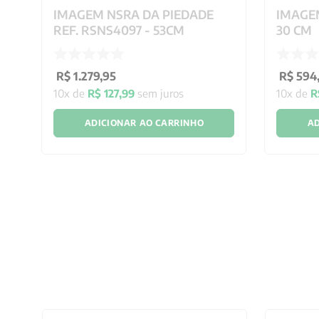
IMAGEM NSRA DA PIEDADE
IMAGE
REF. RSNS4097 - 53CM
30 CM
R$
1
.
279
,
95
R$
594
10
x de
R$
127
,
99
sem juros
10
x de
R
ADICIONAR AO CARRINHO
AD