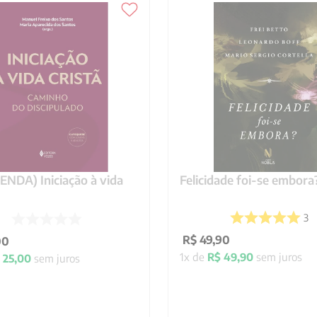
NDA) Iniciação à vida
Felicidade foi-se embora
3
R$
49
,
90
00
1
x de
R$
49
,
90
sem juros
25
,
00
sem juros