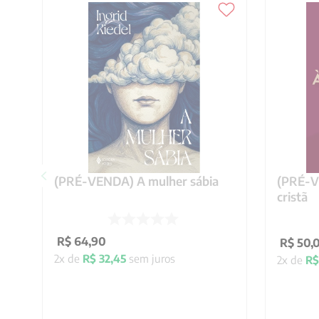
(PRÉ-VENDA) A mulher sábia
(PRÉ-VE
cristã
R$
64
,
90
R$
50
,
2
x de
R$
32
,
45
sem juros
2
x de
R$