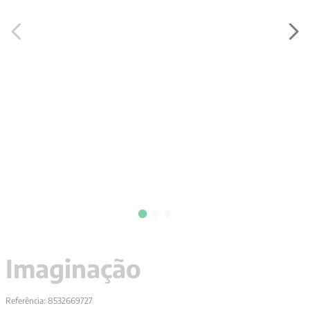
9
º
santo agostinho
10
º
verena kast
Imaginação
Referência
:
8532669727