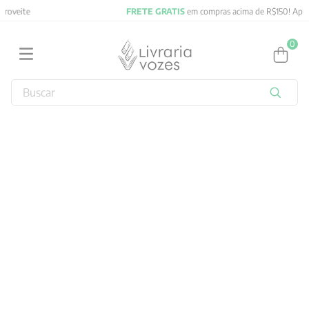
FRETE GRATIS
em compras acima de R$150! Aproveite
0
Buscar
TERMOS MAIS BUSCADOS
1
º
2027
2
º
obras completas carl gustav jung
3
º
filosofia
4
º
jung
5
º
byung chul han
6
º
pré venda
7
º
biblia
8
º
anselm grun