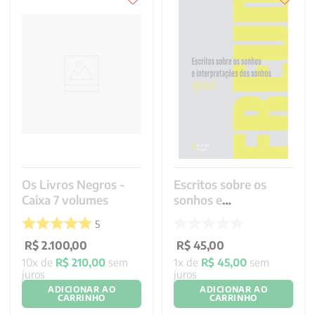
Os Livros Negros -
Escritos sobre os
Caixa 7 volumes
sonhos e
interpretações dos
5
sonhos
R$
2
.
100
,
00
R$
45
,
00
10
x de
R$
210
,
00
sem
1
x de
R$
45
,
00
sem
juros
juros
ADICIONAR AO
ADICIONAR AO
CARRINHO
CARRINHO