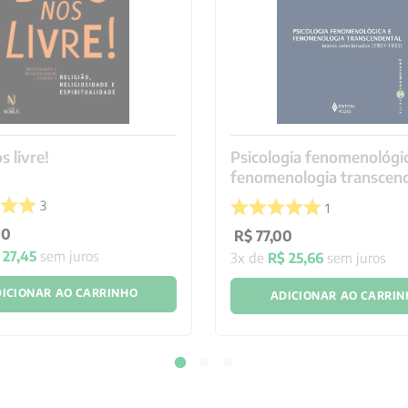
s livre!
Psicologia fenomenológi
fenomenologia transcen
3
1
90
R$
77
,
00
27
,
45
sem juros
3
x de
R$
25
,
66
sem juros
ICIONAR AO CARRINHO
ADICIONAR AO CARRI