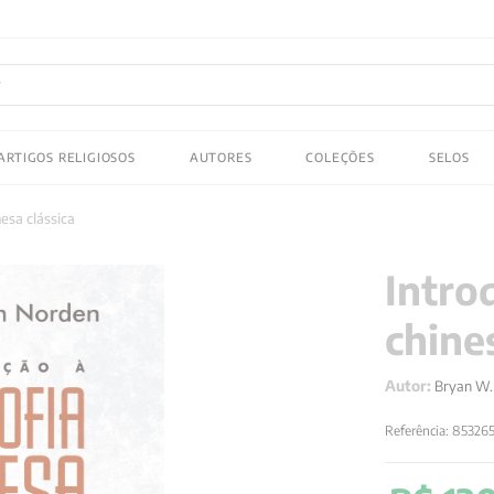
FRETE GRATIS
em compras acima de R$150! Aproveite
ADOS
ARTIGOS RELIGIOSOS
AUTORES
COLEÇÕES
SELOS
 gustav jung
nesa clássica
Intro
chine
Autor:
Bryan W.
Referência
:
85326