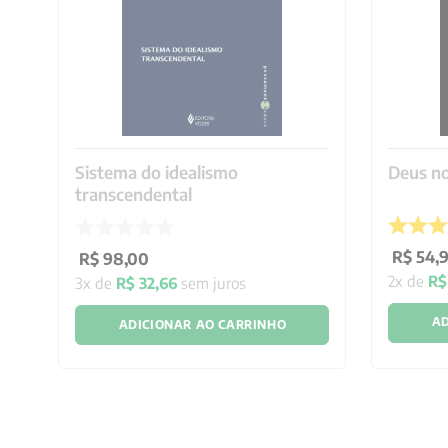
Sistema do idealismo
Deus no
transcendental
R$
54
,
R$
98
,
00
2
x de
R$
3
x de
R$
32
,
66
sem juros
AD
ADICIONAR AO CARRINHO