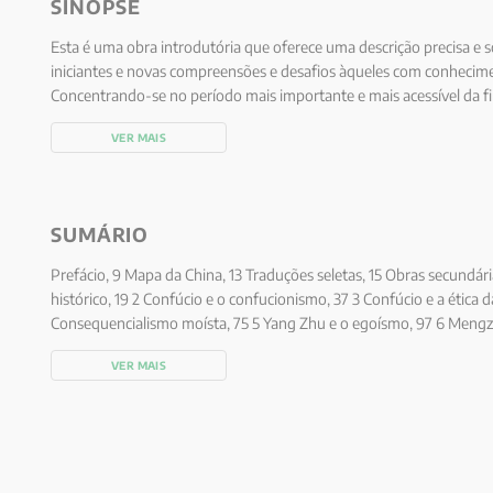
SINOPSE
Esta é uma obra introdutória que oferece uma descrição precisa e so
iniciantes e novas compreensões e desafios àqueles com conhecime
Concentrando-se no período mais importante e mais acessível da fil
conjunto rico de opções filosóficas que competem entre si. Com ad
VER MAIS
apresenta também tentativas ousadas de relacionar essas opções às 
movimentos do ocidente.
SUMÁRIO
Prefácio, 9 Mapa da China, 13 Traduções seletas, 15 Obras secundária
histórico, 19 2 Confúcio e o confucionismo, 37 3 Confúcio e a ética d
Consequencialismo moísta, 75 5 Yang Zhu e o egoísmo, 97 6 Mengzi
Linguagem e paradoxo na “Escola dos nomes”, 135 8 O Daodejing e 
VER MAIS
terapêutico e o relativismo de Zhuangzi, 179 10 O naturalismo confu
225 12 O pensamento chinês posterior, 241 Apêndice A: Hermenêuti
Apêndice B: A língua chinesa e o sistema de escrita, 281 Apêndice C
sistemático, 295 Fontes para fatos e mitos, 305 Créditos das ilustra
onomástico e analítico, 315 Índice geral, 325