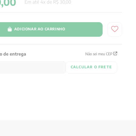
0
,
00
Em até
4
x de
R$
30
,
00
ADICIONAR AO CARRINHO
zo de entrega
Não sei meu CEP
CALCULAR O FRETE