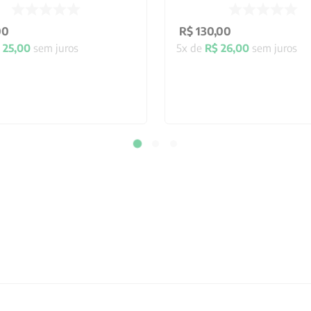
00
R$
130
,
00
25
,
00
sem juros
5
x de
R$
26
,
00
sem juros