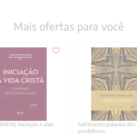
Mais ofertas para você
NDA) Iniciação à vida
Sofrimento psíquico dos
presbíteros