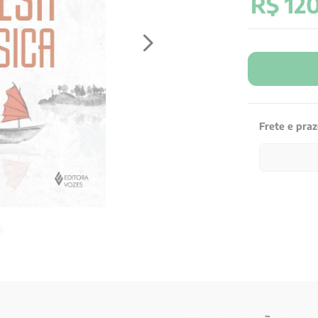
R$
12
Frete e pra