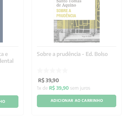
ca e
Sobre a prudência - Ed. Bolso
P
dental
R$
39
,
90
R
1
x de
R$
39
,
90
sem juros
4
ADICIONAR AO CARRINHO
NHO