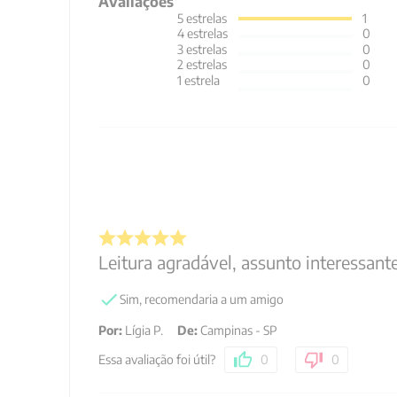
Avaliações
5
estrelas
1
4
estrelas
0
3
estrelas
0
2
estrelas
0
1
estrela
0
Leitura agradável, assunto interessan
Sim, recomendaria a um amigo
Por
:
Lígia P.
De
:
Campinas - SP
Essa avaliação foi útil?
0
0