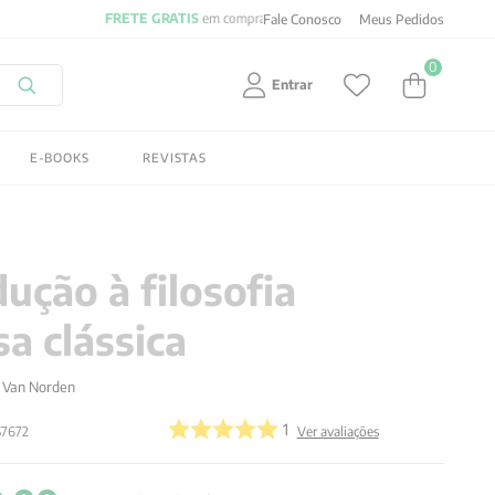
Fale Conosco
Meus Pedidos
0
Entrar
E-BOOKS
REVISTAS
dução à filosofia
sa clássica
 Van Norden
1
57672
Ver avaliações