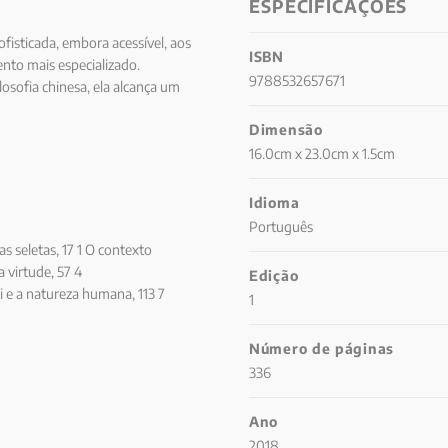
ESPECIFICAÇÕES
fisticada, embora acessível, aos
ISBN
nto mais especializado.
9788532657671
osofia chinesa, ela alcança um
mirável autoconsciência,
Dimensão
figuras filosóficas e aos
16.0cm x 23.0cm x 1.5cm
Idioma
Português
s seletas, 17 1 O contexto
a virtude, 57 4
Edição
 e a natureza humana, 113 7
1
o misticismo, 157 9 O ceticismo
ciano de Xunzi, 203 11 Han Feizi,
Número de páginas
ca, ou Como ler um texto, 267
336
: Confúcio como filósofo
ções, 306 Notas finais, 307 Índice
Ano
2018