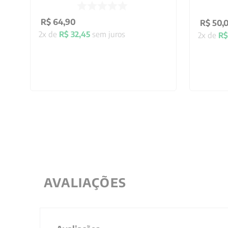
R$
64
,
90
R$
50
,
2
x de
R$
32
,
45
sem juros
2
x de
R$
AVALIAÇÕES