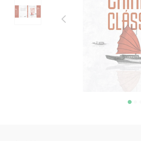
10
º
anselm grun