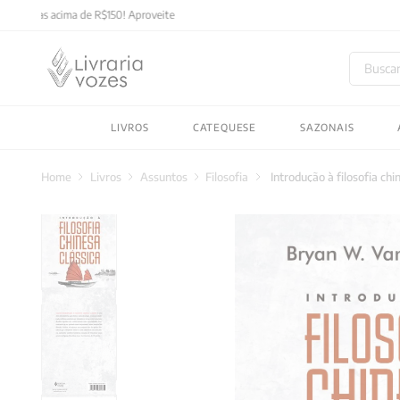
Buscar
TERMOS MAIS BUSC
LIVROS
CATEQUESE
SAZONAIS
1
º
2027
2
º
obras completas carl
Livros
Assuntos
Filosofia
Introdução à filosofia chi
3
º
filosofia
4
º
jung
5
º
pré venda
6
º
byung chul han
7
º
biblia
8
º
vozes bolso
9
º
santo agostinho