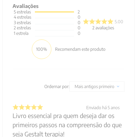
Avaliações
5
estrelas
2
4
estrelas
0
5.00
3
estrelas
0
2
avaliações
2
estrelas
0
1
estrela
0
100%
Recomendam este produto
Ordernar por:
Mais antigos primeiro
Enviado há
5 anos
Livro essencial pra quem deseja dar os
primeiros passos na compreensão do que
seja Gestalt terapia!