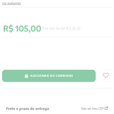
Ver avaliações
9
º
santo agostinho
10
º
verena kast
R$
105
,
00
Em até
4
x de
R$
26
,
25
ADICIONAR AO CARRINHO
Frete e prazo de entrega
Não sei meu CEP