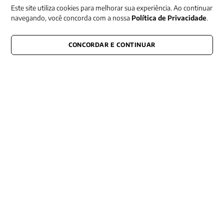
Este site utiliza cookies para melhorar sua experiência. Ao continuar
navegando, você concorda com a nossa
Política de Privacidade
.
CONCORDAR E CONTINUAR
CONECTE-SE CONOSCO
E fique por dentro de tudo que acontece também nas redes
Razão Social -EDITORA VOZES
LTDA
CNPJ: 31.127.301/0003-76
Rua José Bonifácio, 99
CEP: 01003-001
São Paulo - SP