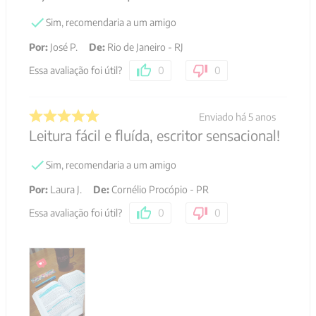
Sim, recomendaria a um amigo
Por
:
José P.
De
:
Rio de Janeiro - RJ
Essa avaliação foi útil?
0
0
Enviado há
5 anos
Leitura fácil e fluída, escritor sensacional!
Sim, recomendaria a um amigo
Por
:
Laura J.
De
:
Cornélio Procópio - PR
Essa avaliação foi útil?
0
0