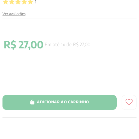
1
9
º
aristoteles
Ver avaliações
10
º
psicologia
R$
27
,
00
Em até
1
x de
R$
27
,
00
ADICIONAR AO CARRINHO