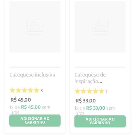
Catequese inclusiva
Catequese de
inspiração
catecumenal e a
3
1
identidade trinitária
R$
45
,
00
da iniciação cristã
R$
33
,
00
1
x de
R$
45
,
00
sem
1
x de
R$
33
,
00
sem
juros
juros
ADICIONAR AO
ADICIONAR AO
CARRINHO
CARRINHO