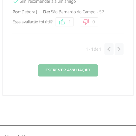
Sim, recomendaria a um amigo
Por
:
Debora J.
De
:
São Bernardo do Campo - SP
Essa avaliação foi útil?
1
0
1 - 1
de
1
ESCREVER AVALIAÇÃO