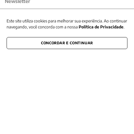
Newsletter
Receba nossas promoções
Este site utiliza cookies para melhorar sua experiência. Ao continuar
navegando, você concorda com a nossa
Política de Privacidade
.
CONCORDAR E CONTINUAR
CONECTE-SE CONOSCO
E fique por dentro de tudo que acontece também nas redes
Razão Social -EDITORA VOZES
LTDA
CNPJ: 31.127.301/0003-76