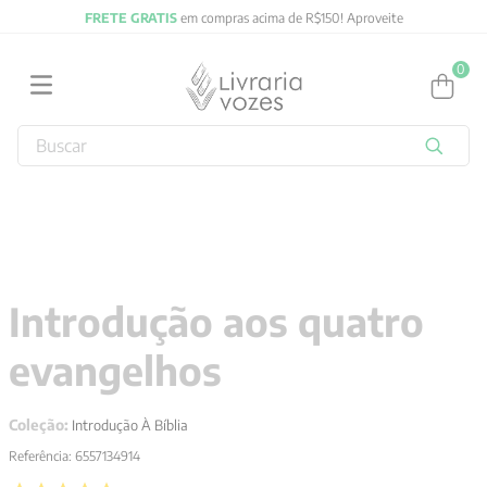
FRETE GRATIS
em compras acima de R$150! Aproveite
0
Buscar
TERMOS MAIS BUSCADOS
1
º
2027
2
º
obras completas carl gustav jung
3
º
filosofia
Introdução aos quatro
4
º
jung
evangelhos
5
º
byung chul han
6
º
pré venda
Coleção:
Introdução À Bíblia
7
º
biblia
Referência
:
6557134914
8
º
anselm grun