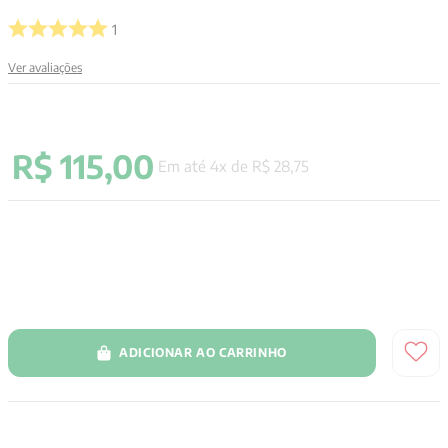
9
º
anselm grun
1
10
º
verena kast
Ver avaliações
R$
115
,
00
Em até
4
x de
R$
28
,
75
ADICIONAR AO CARRINHO