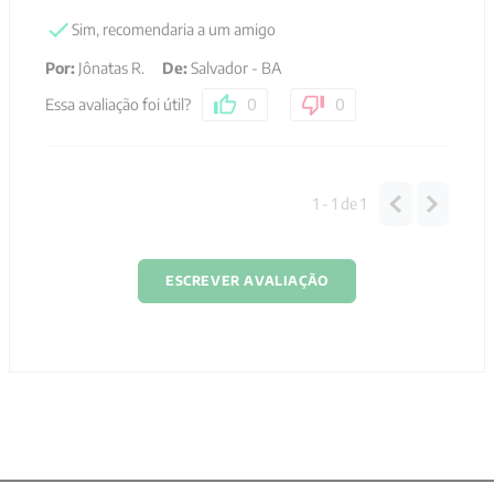
Sim, recomendaria a um amigo
Por
:
Jônatas R.
De
:
Salvador - BA
Essa avaliação foi útil?
0
0
1 - 1
de
1
ESCREVER AVALIAÇÃO