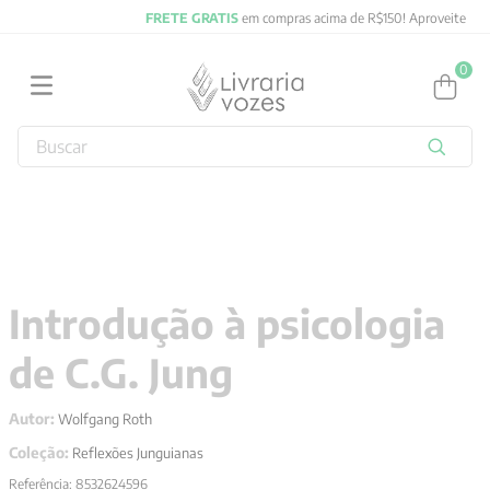
FRETE GRATIS
em compras acima de R$150! Aproveite
0
Buscar
TERMOS MAIS BUSCADOS
1
º
2027
2
º
obras completas carl gustav jung
3
º
filosofia
Introdução à psicologia
4
º
jung
de C.G. Jung
5
º
byung chul han
6
º
pré venda
Autor:
Wolfgang Roth
7
º
biblia
Coleção:
Reflexões Junguianas
8
º
santo agostinho
Referência
:
8532624596