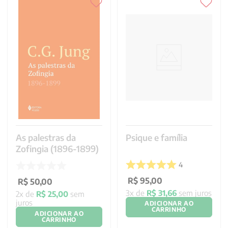
As palestras da
Psique e família
Zofingia (1896-1899)
4
R$
95
,
00
R$
50
,
00
3
x de
R$
31
,
66
sem juros
2
x de
R$
25
,
00
sem
juros
ADICIONAR AO
CARRINHO
ADICIONAR AO
CARRINHO