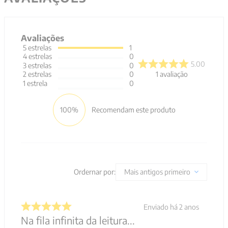
Avaliações
5
estrelas
1
4
estrelas
0
5.00
3
estrelas
0
1
avaliação
2
estrelas
0
1
estrela
0
100%
Recomendam este produto
Ordernar por:
Mais antigos primeiro
Enviado há
2 anos
Na fila infinita da leitura...