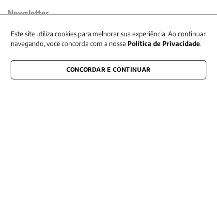
Newsletter
Receba nossas promoções
Este site utiliza cookies para melhorar sua experiência. Ao continuar
navegando, você concorda com a nossa
Política de Privacidade
.
CONCORDAR E CONTINUAR
CONECTE-SE CONOSCO
E fique por dentro de tudo que acontece também nas redes
Razão Social -EDITORA VOZES
LTDA