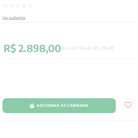
9
º
aristoteles
Ver avaliações
10
º
psicologia
R$
2
.
898
,
00
Em até
10
x de
R$
289
,
80
ADICIONAR AO CARRINHO