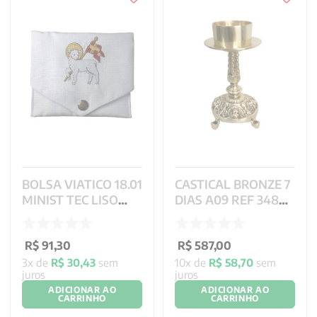
BOLSA VIATICO 18.01
CASTICAL BRONZE 7
MINIST TEC LISO
DIAS A09 REF 348
COR BR CG 971 REF
22X10 CM
2280
R$
91
,
30
R$
587
,
00
3
x de
R$
30
,
43
sem
10
x de
R$
58
,
70
sem
juros
juros
ADICIONAR AO
ADICIONAR AO
CARRINHO
CARRINHO