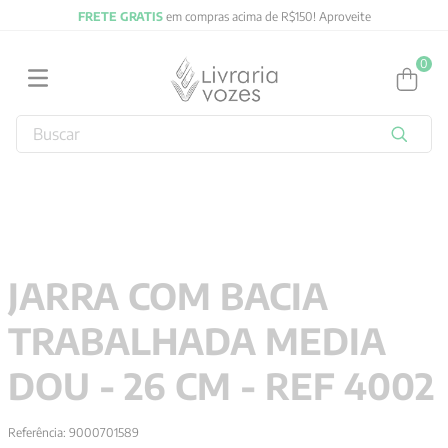
FRETE GRATIS
em compras acima de R$150! Aproveite
0
Buscar
TERMOS MAIS BUSCADOS
1
º
2027
2
º
obras completas carl gustav jung
3
º
filosofia
JARRA COM BACIA
4
º
jung
TRABALHADA MEDIA
5
º
byung chul han
6
º
pré venda
DOU - 26 CM - REF 4002
7
º
biblia
Referência
:
9000701589
8
º
anselm grun