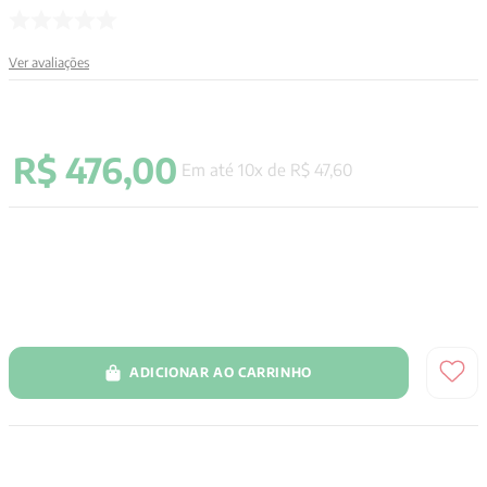
9
º
santo agostinho
Ver avaliações
10
º
anselm grun
R$
476
,
00
Em até
10
x de
R$
47
,
60
ADICIONAR AO CARRINHO