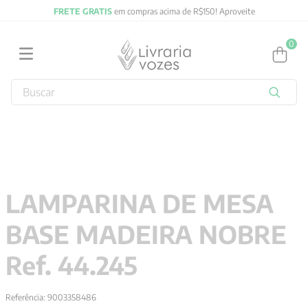
FRETE GRATIS
em compras acima de R$150! Aproveite
0
Buscar
TERMOS MAIS BUSCADOS
1
º
2027
2
º
obras completas carl gustav jung
3
º
filosofia
LAMPARINA DE MESA
4
º
jung
BASE MADEIRA NOBRE
5
º
pré venda
6
º
byung chul han
Ref. 44.245
7
º
biblia
Referência
:
9003358486
8
º
verena kast