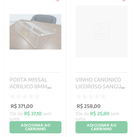
PORTA MISSAL
VINHO CANONICO
ACRILICO 8MM
LICOROSO SANGUE
NOVO MISSAL CNBB
DO CORDEIRO BAG 3
- 40X29X12CM
LITROS
R$
371
,
00
R$
258
,
00
10
x de
R$
37
,
10
sem
10
x de
R$
25
,
80
sem
juros
juros
ADICIONAR AO
ADICIONAR AO
CARRINHO
CARRINHO