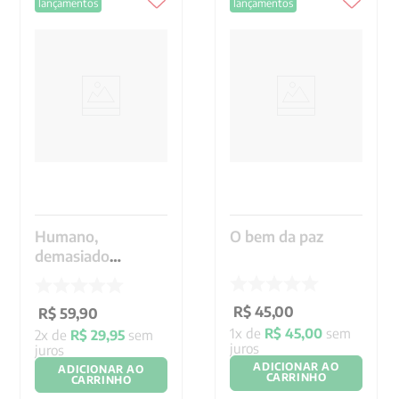
lançamentos
lançamentos
Humano,
O bem da paz
demasiado
humano vol. 1 - Ed.
Bolso
R$
45
,
00
R$
59
,
90
1
x de
R$
45
,
00
sem
2
x de
R$
29
,
95
sem
juros
juros
ADICIONAR AO
ADICIONAR AO
CARRINHO
CARRINHO