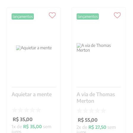
lançamentos
lançamentos
Aquietar a mente
A via de Thomas
Merton
R$
35
,
00
R$
55
,
00
1
x de
R$
35
,
00
sem
2
x de
R$
27
,
50
sem
juros
juros