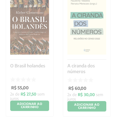
9
º
santo agostinho
10
º
verena kast
O Brasil holandes
A ciranda dos
números
R$
55
,
00
R$
60
,
00
2
x de
R$
27
,
50
sem
2
x de
R$
30
,
00
sem
juros
juros
ADICIONAR AO
ADICIONAR AO
CARRINHO
CARRINHO