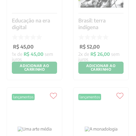
Educação na era
Brasil: terra
digital
indígena
R$
45
,
00
R$
52
,
00
1
x de
R$
45
,
00
sem
2
x de
R$
26
,
00
sem
juros
juros
ADICIONAR AO
ADICIONAR AO
CARRINHO
CARRINHO
lançamentos
lançamentos