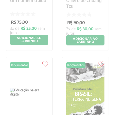
Um homem traido
O livro de Chuang
Tzu
R$
75
,
00
R$
90
,
00
3
x de
R$
25
,
00
sem
3
x de
R$
30
,
00
sem
juros
juros
ADICIONAR AO
ADICIONAR AO
CARRINHO
CARRINHO
lançamentos
lançamentos