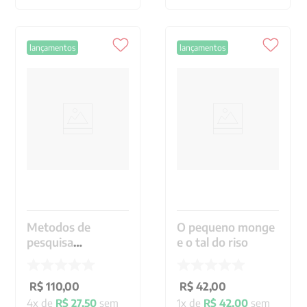
lançamentos
lançamentos
Metodos de
O pequeno monge
pesquisa
e o tal do riso
biografica
R$
110
,
00
R$
42
,
00
4
x de
R$
27
,
50
sem
1
x de
R$
42
,
00
sem