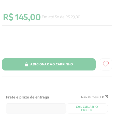
9
º
aristoteles
R$
145
,
00
10
º
psicologia
Em até
5
x de
R$
29
,
00
ADICIONAR AO CARRINHO
Frete e prazo de entrega
Não sei meu CEP
CALCULAR O
FRETE