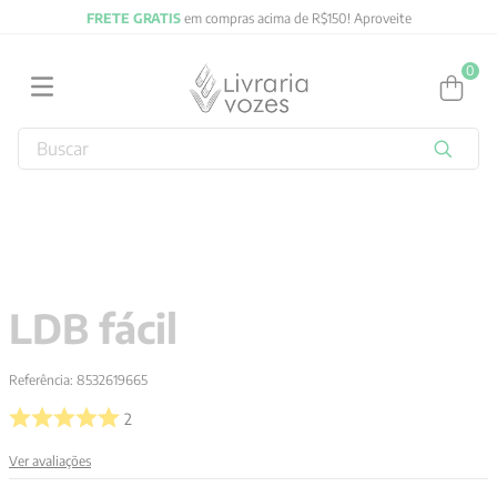
FRETE GRATIS
em compras acima de R$150! Aproveite
0
Buscar
TERMOS MAIS BUSCADOS
1
º
2027
2
º
obras completas carl gustav jung
3
º
filosofia
LDB fácil
4
º
jung
5
º
byung chul han
Referência
:
8532619665
6
º
pré venda
2
7
º
biblia
Ver avaliações
8
º
anselm grun