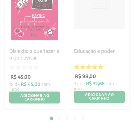
Dislexia: o que fazer e
Educação e poder
o que evitar
1
R$
98
,
00
R$
45
,
00
3
x de
R$
32
,
66
sem
1
x de
R$
45
,
00
sem
juros
juros
ADICIONAR AO
ADICIONAR AO
CARRINHO
CARRINHO