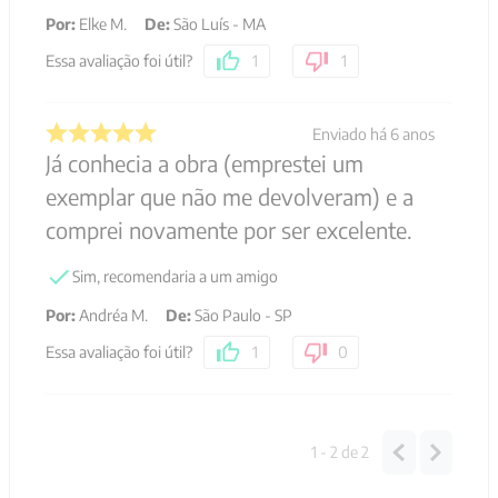
Por
:
Elke M.
De
:
São Luís - MA
Essa avaliação foi útil?
1
1
Enviado há
6 anos
Já conhecia a obra (emprestei um
exemplar que não me devolveram) e a
comprei novamente por ser excelente.
Sim, recomendaria a um amigo
Por
:
Andréa M.
De
:
São Paulo - SP
Essa avaliação foi útil?
1
0
1 - 2
de
2