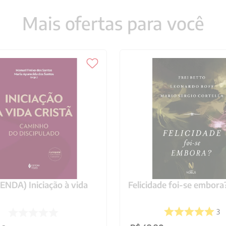
Mais ofertas para você
NDA) Iniciação à vida
Felicidade foi-se embora
3