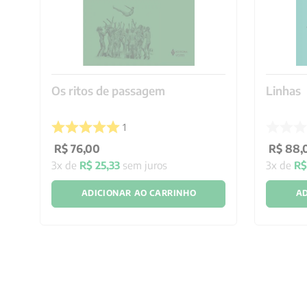
Os ritos de passagem
Linhas
1
R$
76
,
00
R$
88
,
3
x de
R$
25
,
33
sem juros
3
x de
R
ADICIONAR AO CARRINHO
AD