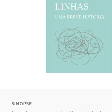
10
º
verena kast
SINOPSE