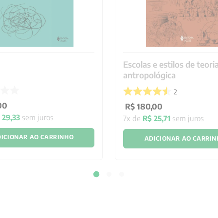
Escolas e estilos de teori
antropológica
2
00
R$
180
,
00
$
29
,
33
sem juros
7
x de
R$
25
,
71
sem juros
ICIONAR AO CARRINHO
ADICIONAR AO CARRI