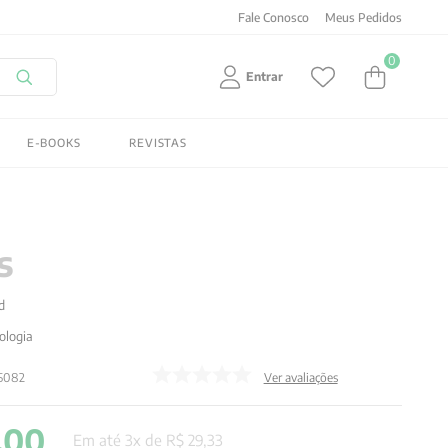
Fale Conosco
Meus Pedidos
0
Entrar
E-BOOKS
REVISTAS
s
d
ologia
35082
Ver avaliações
,
00
Em até
3
x de
R$
29
,
33