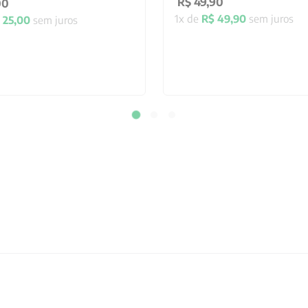
R$
49
,
90
00
1
x de
R$
49
,
90
sem juros
25
,
00
sem juros