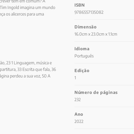
 escrever têm em comum? A
ISBN
ro Tim Ingold imagina um mundo
9786557135082
nça os alicerces para uma
Linhas. O argumento de Ingold
Dimensão
os labirintos siberianos e pelas
resso, trançando um caminho
16.0cm x 23.0cm x 1.1cm
disciplinas, incluindo
gia, Musicologia, Filosofia e
Idioma
nada intelectual estimulante que
Português
ção, 23 1 Linguagem, música e
partitura, 33 Escrita que fala, 36
Edição
ágina perdeu a sua voz, 50 A
1
strumento, 54 Linhas de som, 60
 das linhas, 67 De traços a fios e
Número de páginas
enhos, 79 De fios para traços: nó,
232
o e o conector, 99 Trilhas e
volta de um lugar, 125 4 A linha
Ano
à placa de circuito, 138 O modelo
2022
afia, 150 Desenhando letras, 150
 Impressão e gravação, 167 A