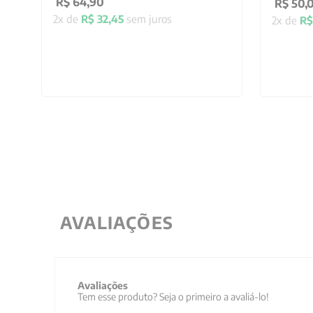
R$
64
,
90
R$
50
,
2
x de
R$
32
,
45
sem juros
2
x de
R$
AVALIAÇÕES
Avaliações
Tem esse produto? Seja o primeiro a avaliá-lo!