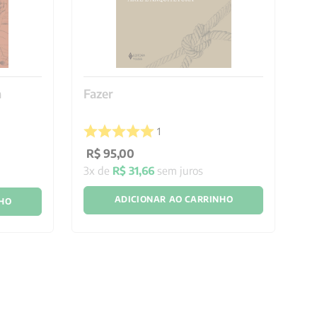
a
Fazer
A
1
R$
95
,
00
R
3
x de
R$
31
,
66
sem juros
2
x
ADICIONAR AO CARRINHO
NHO