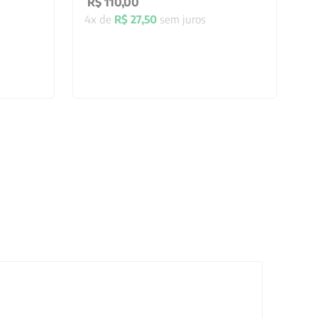
R$
110
,
00
4
x de
R$
27
,
50
sem juros