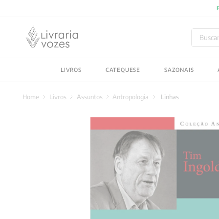
Buscar
TERMOS MAIS BUSC
LIVROS
CATEQUESE
SAZONAIS
1
º
2027
2
º
obras completas carl
Livros
Assuntos
Antropologia
Linhas
3
º
filosofia
4
º
jung
5
º
byung chul han
6
º
pré venda
7
º
biblia
8
º
santo agostinho
9
º
anselm grun