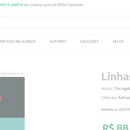
FRETE GRATIS
em compras acima de R$150! Aproveite
ADOS
ARTIGOS RELIGIOSOS
AUTORES
COLEÇÕES
SELOS
 gustav jung
Linha
Autor:
Tim Ingol
Coleção:
Antrop
Referência
:
65571
R$
88