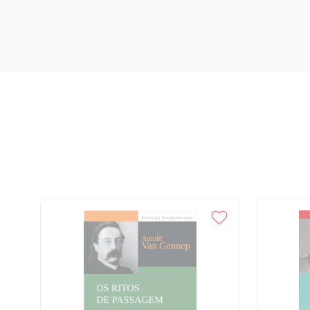
invenção da escrita, 172 As ferramentas do ofício, 174 Natureza e artif
182 6 Como a linha se tornou reta, 185 A linha da cultura, 185 Linh
Usando uma régua, 194 Rompendo, 201 Referências, 205 Índice anal