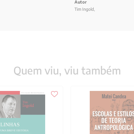
ício, 179 A linearização da linha,
Autor
as-guias e linhas de plotagem, 188
Tim Ingold,
ítico, 217
Quem viu, viu também