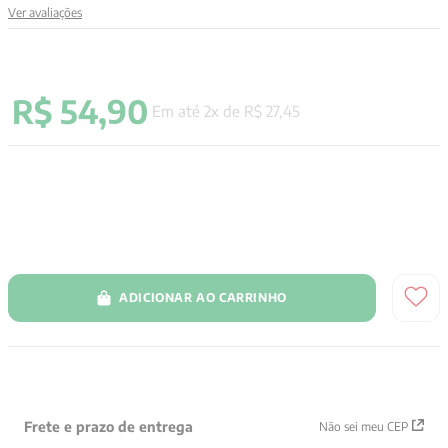
Ver avaliações
9
º
santo agostinho
10
º
anselm grun
R$
54
,
90
Em até
2
x de
R$
27
,
45
ADICIONAR AO CARRINHO
Frete e prazo de entrega
Não sei meu CEP