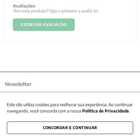
Avaliações
Tem esse produto? Seja o primeiro a avaliá-lo!
ESCREVER AVALIAÇÃO
Newsletter
Receba nossas promoções
Este site utiliza cookies para melhorar sua experiência. Ao continuar
navegando, você concorda com a nossa
Política de Privacidade
.
CONCORDAR E CONTINUAR
CONECTE-SE CONOSCO
E fique por dentro de tudo que acontece também nas redes