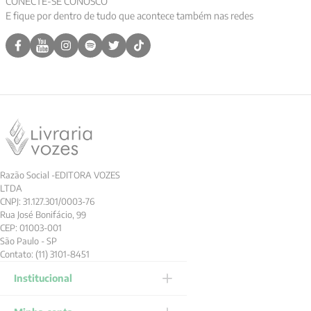
CONECTE-SE CONOSCO
E fique por dentro de tudo que acontece também nas redes
9
º
aristoteles
10
º
psicologia
Razão Social -EDITORA VOZES
LTDA
CNPJ: 31.127.301/0003-76
Rua José Bonifácio, 99
CEP: 01003-001
São Paulo - SP
Contato: (11) 3101-8451
Institucional