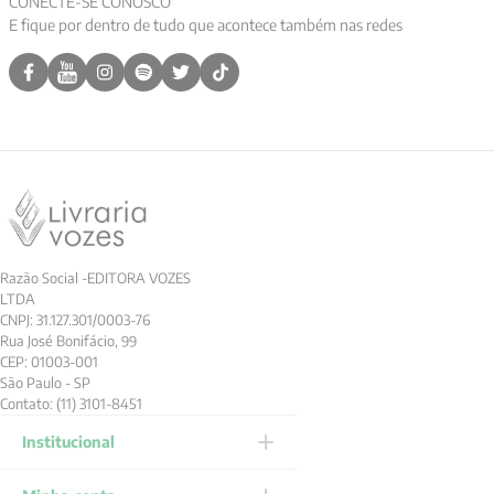
CONECTE-SE CONOSCO
E fique por dentro de tudo que acontece também nas redes
9
º
psicologia
10
º
verena kast
Razão Social -EDITORA VOZES
LTDA
CNPJ: 31.127.301/0003-76
Rua José Bonifácio, 99
CEP: 01003-001
São Paulo - SP
Contato: (11) 3101-8451
Institucional