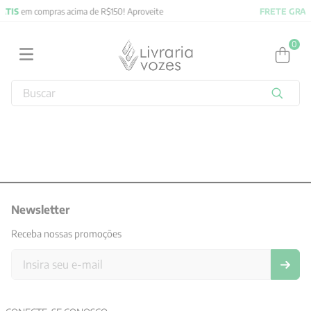
proveite
FRETE GRATIS
em compras acima de R$150! Apro
0
Buscar
TERMOS MAIS BUSCADOS
1
º
obras completas carl gustav jung
2
º
filosofia
3
º
2027
4
º
Newsletter
jung
5
º
byung chul han
Receba nossas promoções
6
º
pré venda
7
º
biblia
8
º
anselm grun