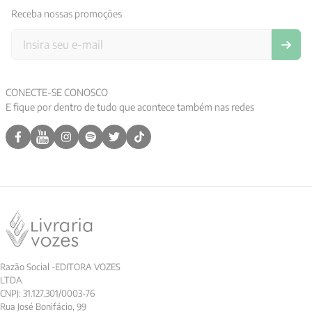
Receba nossas promoções
9
º
aristoteles
10
º
psicologia
CONECTE-SE CONOSCO
E fique por dentro de tudo que acontece também nas redes
Razão Social -EDITORA VOZES
LTDA
CNPJ: 31.127.301/0003-76
Rua José Bonifácio, 99