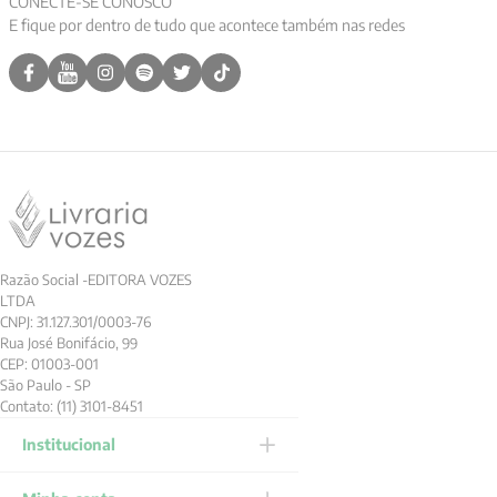
CONECTE-SE CONOSCO
E fique por dentro de tudo que acontece também nas redes
9
º
aristoteles
10
º
psicologia
Razão Social -EDITORA VOZES
LTDA
CNPJ: 31.127.301/0003-76
Rua José Bonifácio, 99
CEP: 01003-001
São Paulo - SP
Contato: (11) 3101-8451
Institucional