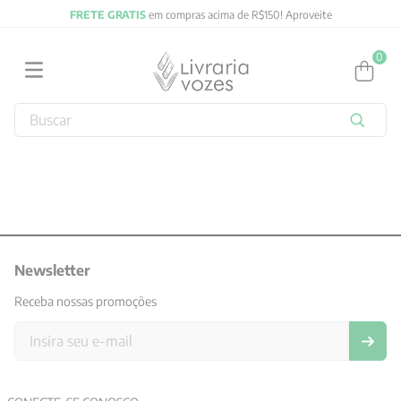
FRETE GRATIS
em compras acima de R$150! Aproveite
0
Buscar
TERMOS MAIS BUSCADOS
1
º
2027
2
º
obras completas carl gustav jung
3
º
filosofia
4
º
Newsletter
jung
5
º
byung chul han
Receba nossas promoções
6
º
pré venda
7
º
biblia
8
º
anselm grun