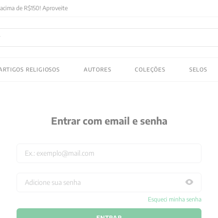
FRETE GRATIS
em compras acima de R$150! Aproveite
ADOS
ARTIGOS RELIGIOSOS
AUTORES
COLEÇÕES
SELOS
 gustav jung
Entrar com email e senha
Esqueci minha senha
ENTRAR