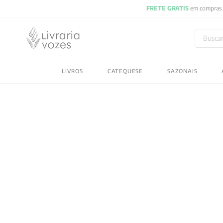
Buscar
TERMOS MAIS BUSC
LIVROS
CATEQUESE
SAZONAIS
1
º
2027
2
º
obras completas carl
3
º
filosofia
4
º
jung
5
º
pré venda
6
º
byung chul han
7
º
biblia
8
º
vozes bolso
9
º
santo agostinho