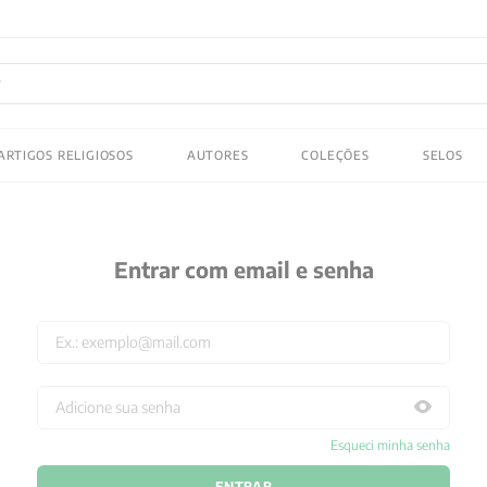
FRETE GRATIS
em compras acima de R$150! Aproveite
ADOS
ARTIGOS RELIGIOSOS
AUTORES
COLEÇÕES
SELOS
 gustav jung
Entrar com email e senha
Esqueci minha senha
ENTRAR