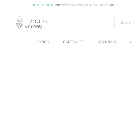
Buscar
TERMOS MAIS BUSC
LIVROS
CATEQUESE
SAZONAIS
1
º
2027
2
º
obras completas carl
3
º
filosofia
4
º
jung
5
º
pré venda
6
º
byung chul han
7
º
biblia
8
º
vozes bolso
9
º
santo agostinho