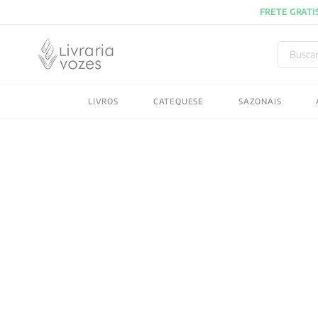
Buscar
TERMOS MAIS BUSC
LIVROS
CATEQUESE
SAZONAIS
1
º
2027
2
º
obras completas carl
3
º
filosofia
4
º
jung
5
º
byung chul han
6
º
pré venda
7
º
biblia
8
º
anselm grun
9
º
aristoteles