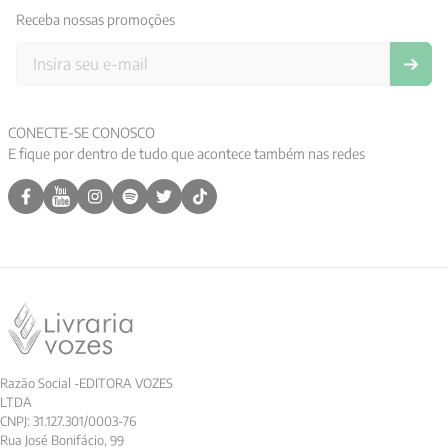
Receba nossas promoções
9
º
aristoteles
10
º
psicologia
CONECTE-SE CONOSCO
E fique por dentro de tudo que acontece também nas redes
Razão Social -EDITORA VOZES
LTDA
CNPJ: 31.127.301/0003-76
Rua José Bonifácio, 99