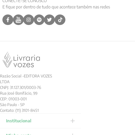
CONECTE-SE CONOSCO
E fique por dentro de tudo que acontece também nas redes
9
º
psicologia
10
º
verena kast
Razão Social -EDITORA VOZES
LTDA
CNPJ: 31.127.301/0003-76
Rua José Bonifácio, 99
CEP: 01003-001
São Paulo - SP
Contato: (11) 3101-8451
Institucional