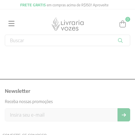
ma de R$150! Aproveite
FRETE GRATIS
em compras acima 
0
Buscar
TERMOS MAIS BUSCADOS
1
º
obras completas carl gustav jung
2
º
filosofia
3
º
2027
4
º
Newsletter
jung
5
º
byung chul han
Receba nossas promoções
6
º
pré venda
7
º
biblia
8
º
anselm grun