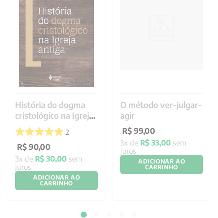
História do dogma
O método ver-julgar-
cristológico na Igreja
agir
antiga
2
3
R$
90
,
00
R$
99
,
00
3
x de
R$
30
,
00
sem
3
x de
R$
33
,
00
sem
juros
juros
ADICIONAR AO
ADICIONAR AO
CARRINHO
CARRINHO