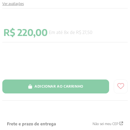
Ver avaliações
9
º
aristoteles
10
º
psicologia
R$
220
,
00
Em até
8
x de
R$
27
,
50
ADICIONAR AO CARRINHO
Frete e prazo de entrega
Não sei meu CEP