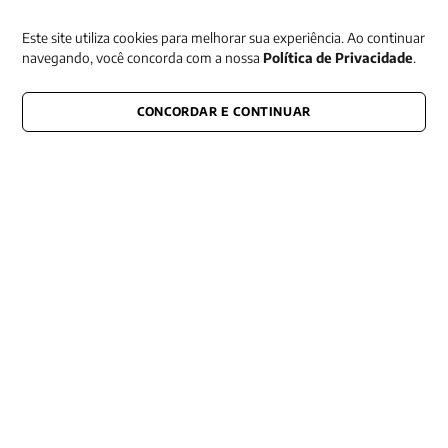
Receba nossas promoções
Este site utiliza cookies para melhorar sua experiência. Ao continuar
navegando, você concorda com a nossa
Política de Privacidade
.
CONCORDAR E CONTINUAR
CONECTE-SE CONOSCO
E fique por dentro de tudo que acontece também nas redes
Razão Social -EDITORA VOZES
LTDA
CNPJ: 31.127.301/0003-76
Rua José Bonifácio, 99
CEP: 01003-001