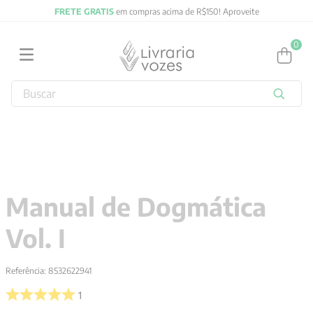
FRETE GRATIS
em compras acima de R$150! Aproveite
0
Buscar
TERMOS MAIS BUSCADOS
1
º
2027
2
º
obras completas carl gustav jung
3
º
filosofia
Manual de Dogmática
4
º
jung
Vol. I
5
º
byung chul han
6
º
pré venda
Referência
:
8532622941
7
º
biblia
1
8
º
anselm grun