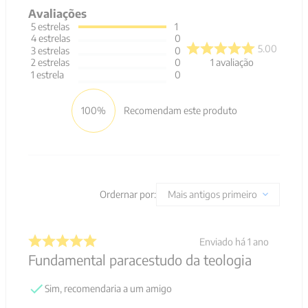
Avaliações
5
estrelas
1
4
estrelas
0
5.00
3
estrelas
0
1
avaliação
2
estrelas
0
1
estrela
0
100%
Recomendam este produto
Ordernar por:
Mais antigos primeiro
Enviado há
1 ano
Fundamental paracestudo da teologia
Sim, recomendaria a um amigo