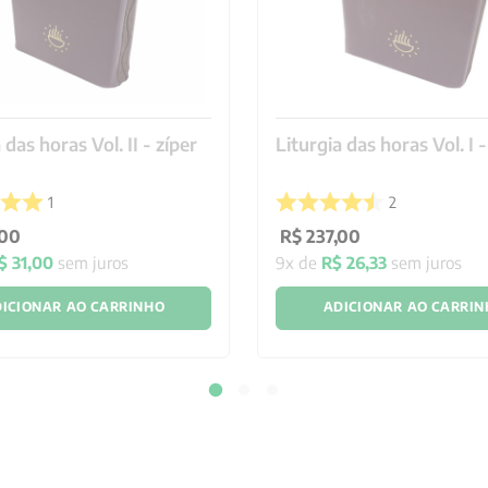
 das horas Vol. II - zíper
Liturgia das horas Vol. I -
1
2
00
R$
237
,
00
$
31
,
00
sem juros
9
x de
R$
26
,
33
sem juros
ICIONAR AO CARRINHO
ADICIONAR AO CARRI