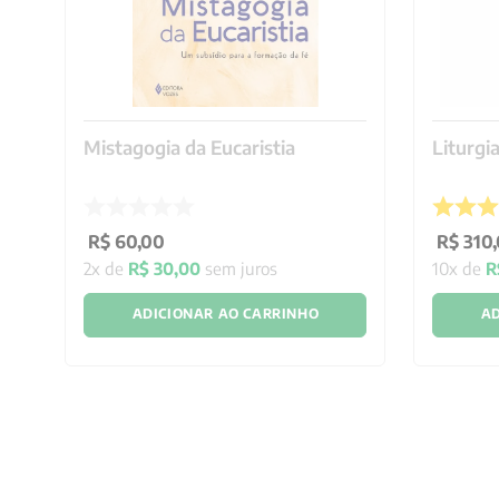
Mistagogia da Eucaristia
Liturgia
R$
60
,
00
R$
310
,
2
x de
R$
30
,
00
sem juros
10
x de
R
ADICIONAR AO CARRINHO
AD