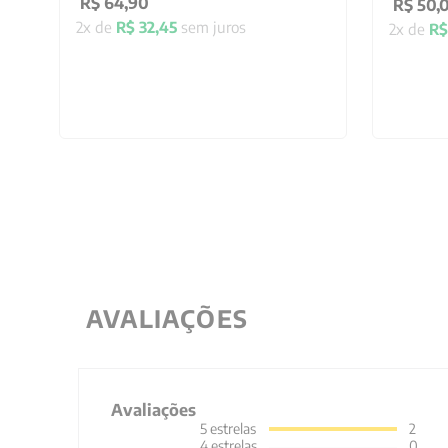
R$
64
,
90
R$
50
,
2
x de
R$
32
,
45
sem juros
2
x de
R$
AVALIAÇÕES
Avaliações
5
estrelas
2
4
estrelas
0