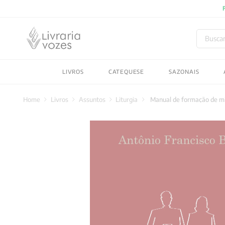
Buscar
TERMOS MAIS BUSC
LIVROS
CATEQUESE
SAZONAIS
1
º
2027
2
º
obras completas carl
Livros
Assuntos
Liturgia
Manual de formação de min
3
º
filosofia
4
º
jung
5
º
pré venda
6
º
byung chul han
7
º
biblia
8
º
verena kast
9
º
santo agostinho