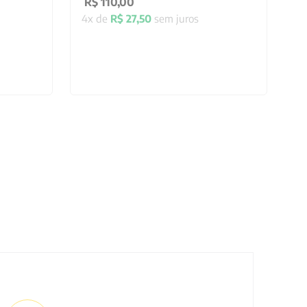
R$
110
,
00
4
x de
R$
27
,
50
sem juros