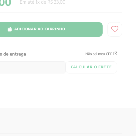
00
Em até
1
x de
R$
33
,
00
ADICIONAR AO CARRINHO
zo de entrega
Não sei meu CEP
CALCULAR O FRETE