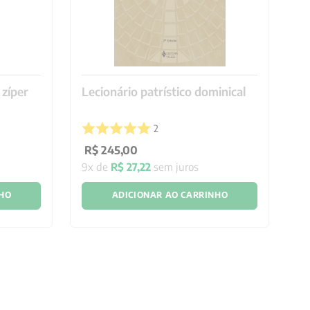
 zíper
Lecionário patrístico dominical
Or
2
R$
245
,
00
R
9
x de
R$
27
,
22
sem juros
7
x
NHO
ADICIONAR AO CARRINHO