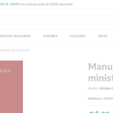
FRETE GRATIS
em compras acima de R$150! Aproveite
ADOS
ARTIGOS RELIGIOSOS
AUTORES
COLEÇÕES
SELOS
 gustav jung
istros da Eucaristia
Manua
minis
Autor:
Antônio 
Referência
:
85326