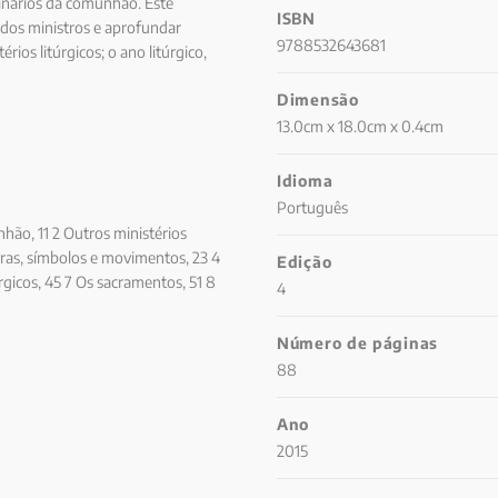
inários da comunhão. Este
ISBN
 dos ministros e aprofundar
9788532643681
ios litúrgicos; o ano litúrgico,
ndamentos bíblico-teológicos;
Dimensão
romisso - o atendimento pastoral.
13.0cm x 18.0cm x 0.4cm
Idioma
Português
hão, 11 2 Outros ministérios
lavras, símbolos e movimentos, 23 4
Edição
túrgicos, 45 7 Os sacramentos, 51 8
4
 significados, 67 10 Eucaristia e
83
Número de páginas
88
Ano
2015