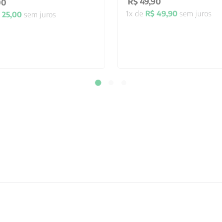
R$
49
,
90
00
1
x de
R$
49
,
90
sem juros
25
,
00
sem juros