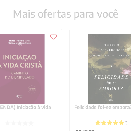
Mais ofertas para você
NDA) Iniciação à vida
Felicidade foi-se embora
3