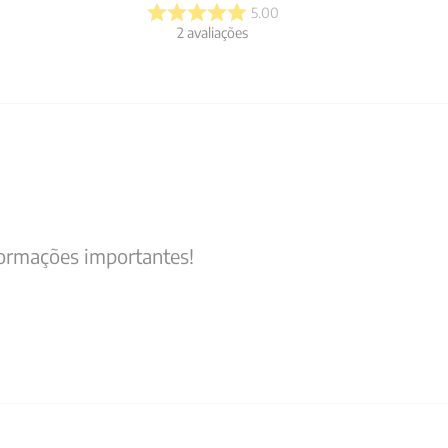
5.00
2
avaliações
formações importantes!