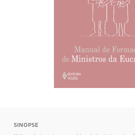
10
º
anselm grun
SINOPSE