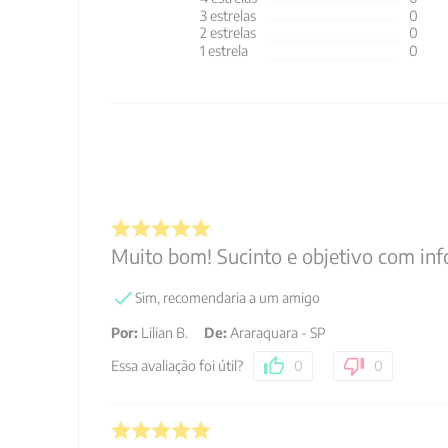
3
estrelas
0
2
estrelas
0
1
estrela
0
Muito bom! Sucinto e objetivo com in
Sim, recomendaria a um amigo
Por
:
Lilian B.
De
:
Araraquara - SP
Essa avaliação foi útil?
0
0