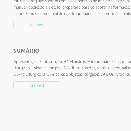
Muitas paróquias contam com a colaboração de ministros extraord
manual, dedicado a eles, foi preparado para colaborar na formação
alguns temas, como: ministros extraordinários da comunhão; ministér
as cores, objetos e livros litúrgicos; os sacramentos; eucaristia: fu
VER MAIS
eucaristia: nomes e significados e, finalmente, a eucaristia e comp
SUMÁRIO
Apresentação, 7 Introdução, 9 1 Ministros extraordinários da Comun
litúrgicos: unidade litúrgica, 15 3 Liturgia: ações, sinais, gestos, pa
O Ano Litúrgico, 31 5 As cores e objetos litúrgicos, 39 6 Os livros li
Eucaristia: fundamentos bíblico-teológicos, 63 9 Eucaristia: nomes e
VER MAIS
compromisso – O atendimento pastoral, 73 Referências, 81 Índice, 