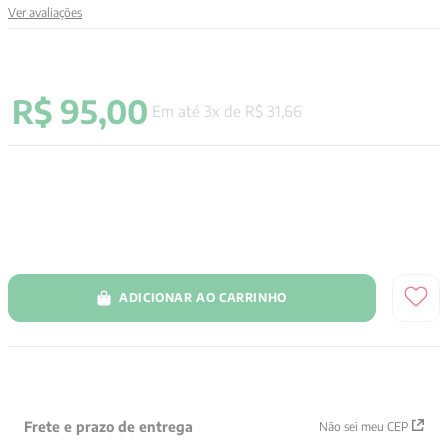
Ver avaliações
9
º
aristoteles
10
º
psicologia
R$
95
,
00
Em até
3
x de
R$
31
,
66
ADICIONAR AO CARRINHO
Frete e prazo de entrega
Não sei meu CEP