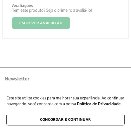
Avaliações
Tem esse produto? Seja o primeiro a avaliá-lo!
ESCREVER AVALIAÇÃO
Newsletter
Receba nossas promoções
Este site utiliza cookies para melhorar sua experiência. Ao continuar
navegando, você concorda com a nossa
Política de Privacidade
.
CONCORDAR E CONTINUAR
CONECTE-SE CONOSCO
E fique por dentro de tudo que acontece também nas redes