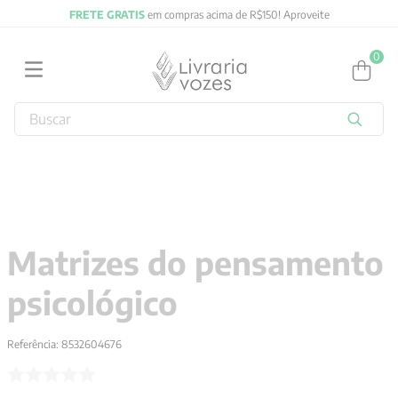
FRETE GRATIS
em compras acima de R$150! Aproveite
0
Buscar
TERMOS MAIS BUSCADOS
1
º
2027
2
º
obras completas carl gustav jung
3
º
filosofia
Matrizes do pensamento
4
º
jung
psicológico
5
º
byung chul han
6
º
pré venda
Referência
:
8532604676
7
º
biblia
8
º
anselm grun