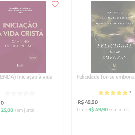
NDA) Iniciação à vida
Felicidade foi-se embora
3
R$
49
,
90
00
1
x de
R$
49
,
90
sem juros
25
,
00
sem juros