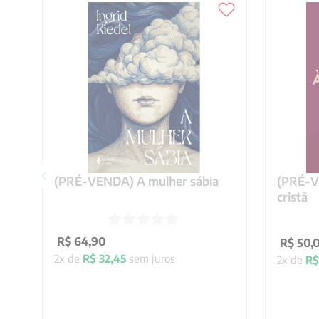
(PRÉ-VENDA) A mulher sábia
(PRÉ-VE
cristã
R$
64
,
90
R$
50
,
2
x de
R$
32
,
45
sem juros
2
x de
R$