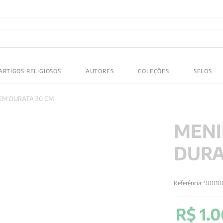
FRETE GRATIS
em compras acima de R$150! Aproveite
ADOS
ARTIGOS RELIGIOSOS
AUTORES
COLEÇÕES
SELOS
 gustav jung
EM DURATA 30 CM
MENI
DURA
Referência
:
90010
R$
1
.
0