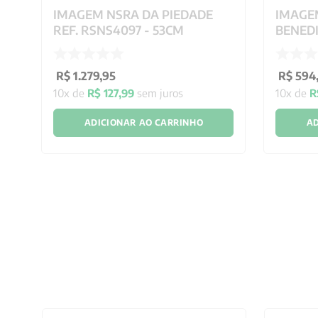
A
IMAGEM NSRA DA PIEDADE
IMAGE
REF. RSNS4097 - 53CM
BENEDI
R$
1
.
279
,
95
R$
594
10
x de
R$
127
,
99
sem juros
10
x de
R
ADICIONAR AO CARRINHO
AD