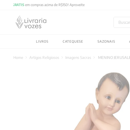
Buscar
TERMOS MAIS BUSC
LIVROS
CATEQUESE
SAZONAIS
1
º
2027
2
º
obras completas carl
Artigos Religiosos
Imagens Sacras
MENINO JERUSAL
3
º
filosofia
4
º
jung
5
º
byung chul han
6
º
pré venda
7
º
biblia
8
º
anselm grun
9
º
santo agostinho