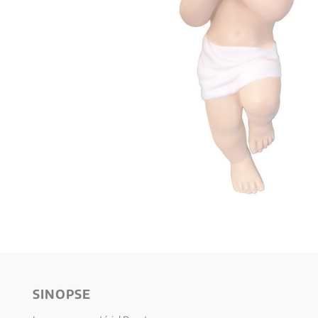
10
º
verena kast
SINOPSE