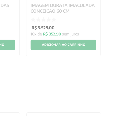
 DAS
IMAGEM DURATA IMACULADA
I
CONCEICAO 60 CM
E
R$
3
.
529
,
00
R
10
x de
R$
352
,
90
sem juros
10
NHO
ADICIONAR AO CARRINHO