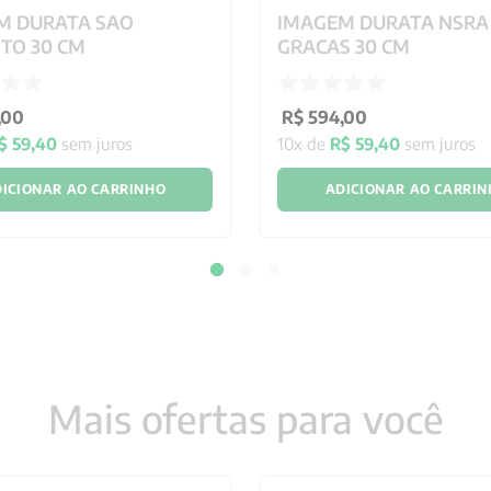
M DURATA SAO
IMAGEM DURATA NSRA
TO 30 CM
GRACAS 30 CM
,
00
R$
594
,
00
$
59
,
40
sem juros
10
x de
R$
59
,
40
sem juros
ICIONAR AO CARRINHO
ADICIONAR AO CARRI
Mais ofertas para você