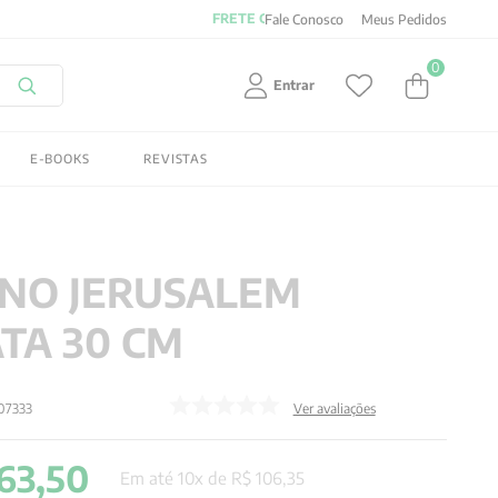
Fale Conosco
Meus Pedidos
0
Entrar
E-BOOKS
REVISTAS
NO JERUSALEM
TA 30 CM
07333
Ver avaliações
63
,
50
Em até
10
x de
R$
106
,
35